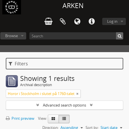
ARKEN
Log in
Browse
Filters
Showing 1 results
Archival description
Horor i Stockholm i slutet på 1760-talet
Advanced search options
Print preview
View:
Direction:
Ascending
Sort by:
Start date