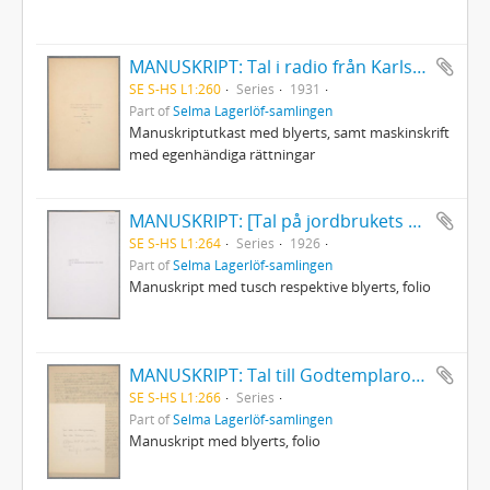
MANUSKRIPT: Tal i radio från Karlstad den 9 mars 1931 för Danske Dramatikeres Forbunds 25-årsjubileum
SE S-HS L1:260
Series
1931
Part of
Selma Lagerlöf-samlingen
Manuskriptutkast med blyerts, samt maskinskrift
med egenhändiga rättningar
MANUSKRIPT: [Tal på jordbrukets dag, Mårbacka den 10 juli 1926]
SE S-HS L1:264
Series
1926
Part of
Selma Lagerlöf-samlingen
Manuskript med tusch respektive blyerts, folio
MANUSKRIPT: Tal till Godtemplarorden/ Tal till Chicago-kören
SE S-HS L1:266
Series
Part of
Selma Lagerlöf-samlingen
Manuskript med blyerts, folio