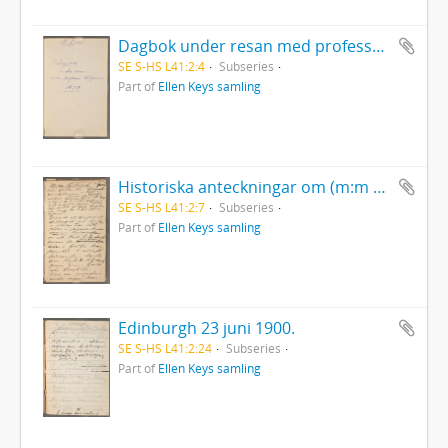
Dagbok under resan med professor Retzius 1879, 2.
SE S-HS L41:2:4
Subseries
Part of
Ellen Keys samling
Historiska anteckningar om (m:m Roland), (i Amerika), 1890. [Pärmens insida: 15/1 1890, 1884 överstruket].
SE S-HS L41:2:7
Subseries
Part of
Ellen Keys samling
Edinburgh 23 juni 1900.
SE S-HS L41:2:24
Subseries
Part of
Ellen Keys samling