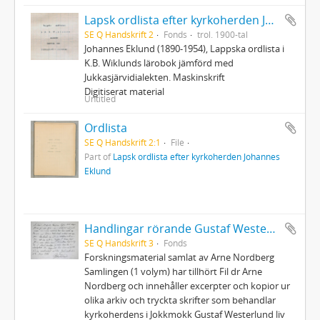
Lapsk ordlista efter kyrkoherden Johannes Eklund
SE Q Handskrift 2
Fonds
trol. 1900-tal
Johannes Eklund (1890-1954), Lappska ordlista i
K.B. Wiklunds lärobok jämförd med
Jukkasjärvidialekten. Maskinskrift
Digitiserat material
Untitled
Ordlista
SE Q Handskrift 2:1
File
Part of
Lapsk ordlista efter kyrkoherden Johannes
Eklund
Handlingar rörande Gustaf Westerlund
SE Q Handskrift 3
Fonds
Forskningsmaterial samlat av Arne Nordberg
Samlingen (1 volym) har tillhört Fil dr Arne
Nordberg och innehåller excerpter och kopior ur
olika arkiv och tryckta skrifter som behandlar
kyrkoherdens i Jokkmokk Gustaf Westerlund liv