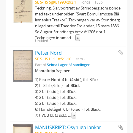
SE S-HS SgKB1993/292:1
Fonds
1886
Teckning. Självporträtt av Strindberg som bonde
med text under bilden "Svart Bomullsmössa Blå
linneblus Träskor". Teckningen var av Strindberg
bilagd brev till Theodor Frölander, 15 mars 1886.
Se August Strindbergs brev V:1206 not 1.
Teckningen inramad
...
»
Untitled
Petter Nord
SE S-HS L1:11b:5:1-10
Item
Part of
Selma Lagerlöf-samlingen
Manuskriptfragment
1) Petter Nord. 4 bl. (4 sid.), fol. Bläck.
2) II. 3 bl. (3 sid.), fol. Bläck.
3) 2 bl. (2 sid.), fol. Bläck.
4) 2 bl. (2 sid.), fol. Bläck.
5) 2 bl. (3 sid.), fol. Bläck.
6) Hämdetåget. 6 bl. (6 sid.), fol. Bläck.
7) (IV). 3 bl. (3 sid.),
...
»
MANUSKRIPT: Osynliga länkar