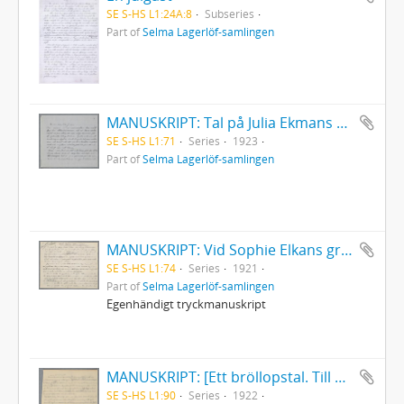
SE S-HS L1:24A:8
Subseries
Part of
Selma Lagerlöf-samlingen
MANUSKRIPT: Tal på Julia Ekmans 80-årsdag 30/8 1923
SE S-HS L1:71
Series
1923
Part of
Selma Lagerlöf-samlingen
MANUSKRIPT: Vid Sophie Elkans grav
SE S-HS L1:74
Series
1921
Part of
Selma Lagerlöf-samlingen
Egenhändigt tryckmanuskript
MANUSKRIPT: [Ett bröllopstal. Till Karl Axel Winges och Märta Lagerlöfs bröllop 2/6 1922]
SE S-HS L1:90
Series
1922