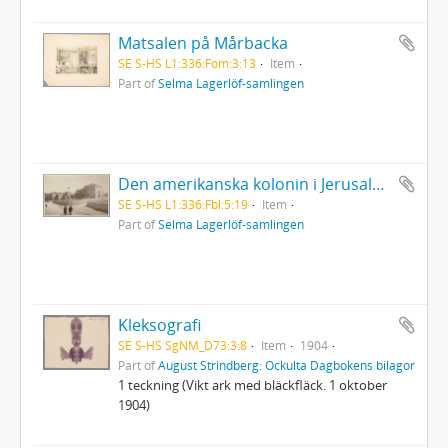
Matsalen på Mårbacka
SE S-HS L1:336:Fom:3:13
Item
Part of
Selma Lagerlöf-samlingen
Den amerikanska kolonin i Jerusalem
SE S-HS L1:336:Fbl:5:19
Item
Part of
Selma Lagerlöf-samlingen
Kleksografi
SE S-HS SgNM_D73:3:8
Item
1904
Part of
August Strindberg: Ockulta Dagbokens bilagor
1 teckning (Vikt ark med bläckfläck. 1 oktober
1904)