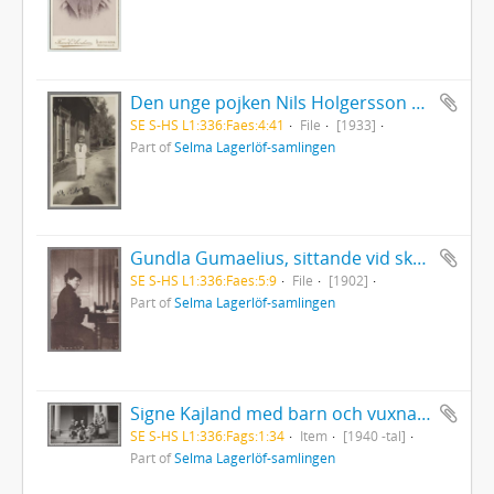
Den unge pojken Nils Holgersson stående framför hus, iklädd sjömanskostym
SE S-HS L1:336:Faes:4:41
File
[1933]
Part of
Selma Lagerlöf-samlingen
Gundla Gumaelius, sittande vid skrivbord
SE S-HS L1:336:Faes:5:9
File
[1902]
Part of
Selma Lagerlöf-samlingen
Signe Kajland med barn och vuxna på Mårbackas trappa
SE S-HS L1:336:Fags:1:34
Item
[1940 -tal]
Part of
Selma Lagerlöf-samlingen