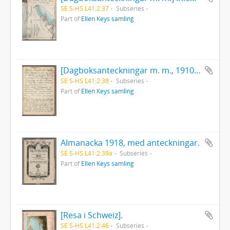
SE S-HS L41:2:37
Subseries
Part of
Ellen Keys samling
[Dagboksanteckningar m. m., 1910]. Pärmanteckning: "Här som i de tidigare har jag under dessa resetider mäst skrifvit upp endast de böcker, jag lånat och läst, icke alla mina egna, som jag småningom fått och läst".
SE S-HS L41:2:38
Subseries
Part of
Ellen Keys samling
Almanacka 1918, med anteckningar.
SE S-HS L41:2:39a
Subseries
Part of
Ellen Keys samling
[Resa i Schweiz].
SE S-HS L41:2:46
Subseries