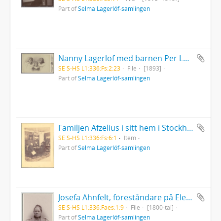
Part of
Selma Lagerlöf-samlingen
Nanny Lagerlöf med barnen Per Lagerlöf och Astrid Lidbom
SE S-HS L1:336:Fs:2:23
File
[1893]
Part of
Selma Lagerlöf-samlingen
Familjen Afzelius i sitt hem i Stockholm
SE S-HS L1:336:Fs:6:1
Item
Part of
Selma Lagerlöf-samlingen
Josefa Ahnfelt, föreståndare på Elementarläroverket för flickor i Landskrona
SE S-HS L1:336:Faes:1:9
File
[1800-tal]
Part of
Selma Lagerlöf-samlingen