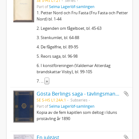
SE S-HS L1:21
Series
Part of
Selma Lagerlöf-samlingen
1. Petter Nord och Fru Fasta (Fru Fasta och Petter
Nord) bl. 1-44
2. Legenden om fågelboet, bl. 45-63
3. Stenkumlet, bl. 64-88
4. De fågelfrie, bl. 89-95
5. Reors saga, bl. 96-98
6. I konstföreningen (Valdemar Atterdag
brandskattar Visby), bl. 99-105
7.
...
»
Gösta Berlings saga - tävlingsmanuskriptet
SE S-HS L1:24A:1
Subseries
Part of
Selma Lagerlöf-samlingen
Kopia av de fem kapitlen som deltog i Iduns
pristävling år 1890
En julgäst