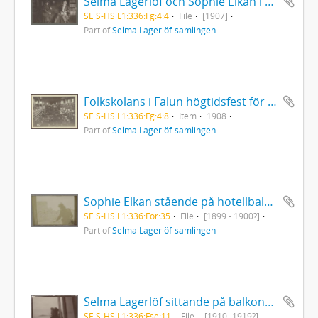
Selma Lagerlöf och Sophie Elkan i en soffa
SE S-HS L1:336:Fg:4:4
File
[1907]
Part of
Selma Lagerlöf-samlingen
Folkskolans i Falun högtidsfest för Selma Lagerlöf då hon fyllde 50 år 1908 20 november
SE S-HS L1:336:Fg:4:8
Item
1908
Part of
Selma Lagerlöf-samlingen
Sophie Elkan stående på hotellbalkong vid Jaffaporten i Jerusalem under sin Orientresa med Selma Lagerlöf
SE S-HS L1:336:For:35
File
[1899 - 1900?]
Part of
Selma Lagerlöf-samlingen
Selma Lagerlöf sittande på balkong i Strömstad
SE S-HS L1:336:Fse:11
File
[1910 -1919?]