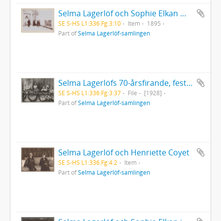
Selma Lagerlöf och Sophie Elkan med flera vid inackorderingen i Neapel
SE S-HS L1:336:Fg:3:10
Item
1895
Part of
Selma Lagerlöf-samlingen
Selma Lagerlöfs 70-årsfirande, festföreställning på Dramaten 21/11
SE S-HS L1:336:Fg:3:37
File
[1928]
Part of
Selma Lagerlöf-samlingen
Selma Lagerlöf och Henriette Coyet
SE S-HS L1:336:Fg:4:2
Item
Part of
Selma Lagerlöf-samlingen