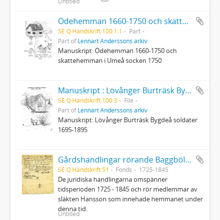
Untitled
Ödehemman 1660-1750 och skattehemman i Umeå socken 1750
SE Q Handskrift 100:1:1
Part
Part of
Lennart Anderssons arkiv
Manuskript: Ödehemman 1660-1750 och
skattehemman i Umeå socken 1750
Manuskript : Lövånger Burträsk Bygdeå soldater
SE Q Handskrift 100:3
File
Part of
Lennart Anderssons arkiv
Manuskript: Lövånger Burträsk Bygdeå soldater
1695-1895
Gårdshandlingar rörande Baggböle nr 1 i Umeå socken
SE Q Handskrift 51
Fonds
1725-1845
De juridiska handlingarna omspänner
tidsperioden 1725 - 1845 och rör medlemmar av
släkten Hansson som innehade hemmanet under
denna tid.
Untitled