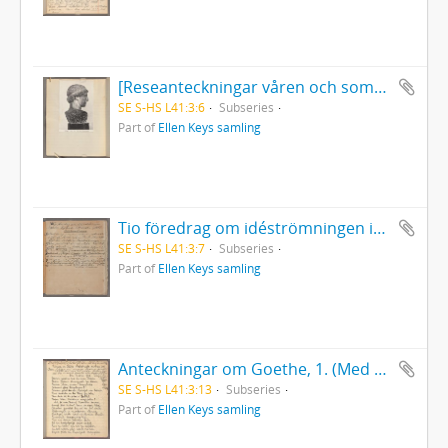
[Reseanteckningar våren och sommaren 1907]. Anteckningar från och med 1907.
SE S-HS L41:3:6
Subseries
Part of
Ellen Keys samling
Tio föredrag om idéströmningen inom Englands litteratur efter nationalismen.
SE S-HS L41:3:7
Subseries
Part of
Ellen Keys samling
Anteckningar om Goethe, 1. (Med bilaga)
SE S-HS L41:3:13
Subseries
Part of
Ellen Keys samling