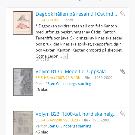
Dagbok hållen på resan till Ost Indien begynt den 18 octobr: 1746 och slutad den 20 juni 1749
SE S-HS M280
Fonds
* Dagboken skildrar resan till och från Kanton
med utförliga beskrivningar av Cádiz, Kanton,
Tenerifffa och Java. Skildringar av kinesiska seder
och bruk, det kinesiska språket, skeppsfart, djur
och växter i Kanton. Kapten ombord på skeppet
Götha Leijon
...
»
Untitled
Volym B13b. Medeltid, Uppsala
SE S-HS Acc2007/96:B:13b
File
1935-2000
Part of
Sten G. Lindbergs samling
26 blad
Volym B23. 1500-tal, nordiska helgonplattor, Rostock, Wittenberg, senare plattor, Johan III
SE S-HS Acc2007/96:B:23
File
1935-2000
Part of
Sten G. Lindbergs samling
46 blad