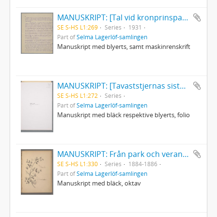
MANUSKRIPT: [Tal vid kronprinsparets besök på Mårbacka den 4 juli 1931]
SE S-HS L1:269
Series
1931
Part of
Selma Lagerlöf-samlingen
Manuskript med blyerts, samt maskinrenskrift
MANUSKRIPT: [Tavaststjernas sista sommar]
SE S-HS L1:272
Series
Part of
Selma Lagerlöf-samlingen
Manuskript med bläck respektive blyerts, folio
MANUSKRIPT: Från park och veranda (Poesialbum med 13 dikter)
SE S-HS L1:330
Series
1884-1886
Part of
Selma Lagerlöf-samlingen
Manuskript med bläck, oktav