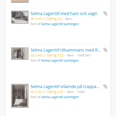
Selma Lagerlöf med häst och vagn
SE S-HS L1:336:Fg:2:3
Item
Part of
Selma Lagerlöf-samlingen
Selma Lagerlöf tillsammans med Ragnar och Maud Hyltén-Cavalllius på trappan till Mårbacka
SE S-HS L1:336:Fg:2:23
Item
1930-tal?
Part of
Selma Lagerlöf-samlingen
Selma Lagerlöf stående på trappan vid besök från Grebbestads folkhögskola
SE S-HS L1:336:Fg:2:31
Item
1934
Part of
Selma Lagerlöf-samlingen