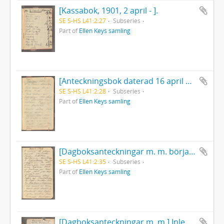
[Kassabok, 1901, 2 april - ].
SE S-HS L41:2:27
Subseries
Part of
Ellen Keys samling
[Anteckningsbok daterad 16 april 1902]. En del blad utskurna strax efter början.
SE S-HS L41:2:28
Subseries
Part of
Ellen Keys samling
[Dagboksanteckningar m. m. började april 1908].
SE S-HS L41:2:35
Subseries
Part of
Ellen Keys samling
[Dagboksanteckningar m. m.] Inledning: "Vägen från Geneve till Nizza... " [1909].