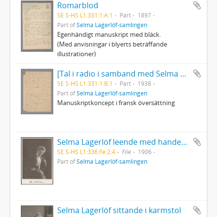
Romarblod
SE S-HS L1:331:1:A:1
Part
1897
Part of
Selma Lagerlöf-samlingen
Egenhändigt manuskript med bläck.
(Med anvisningar i blyerts beträffande
illustrationer)
[Tal i radio i samband med Selma Lagerlöfs 80-årsdag]
SE S-HS L1:331:1:B:1
Part
1938
Part of
Selma Lagerlöf-samlingen
Manuskriptkoncept i fransk översättning
Selma Lagerlöf leende med handen på stolsryggstöd
SE S-HS L1:336:Fe:2:4
File
1906
Part of
Selma Lagerlöf-samlingen
Selma Lagerlöf sittande i karmstol