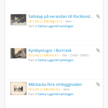
Sällskap på verandan till Rocklunda gård i Södermanland på 1890-talet
SE S-HS L1:336:Fags:2:12
Item
Part of
Selma Lagerlöf-samlingen
Kyrkbystugor i Burträsk
SE S-HS L1:336:Fos:4:1
File
[1900 -1909?]
Part of
Selma Lagerlöf-samlingen
Mårbacka före ombyggnaden
SE S-HS L1:336:Fom:3:2
Item
Part of
Selma Lagerlöf-samlingen