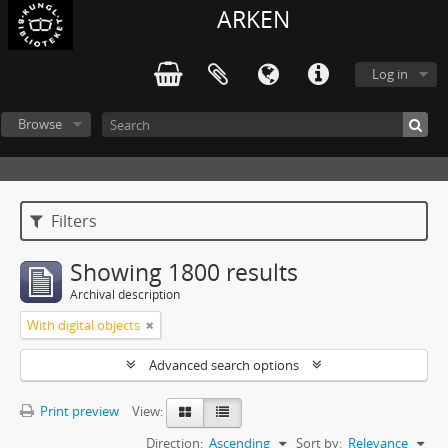
ARKEN
Log in
Browse
Filters
Showing 1800 results
Archival description
With digital objects
Advanced search options
Print preview
View:
Direction:
Ascending
Sort by:
Relevance