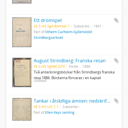
Ett drömspel
SE S-HS SgA:Bonnier:1
Subseries
1901
Part of
Vilhelm Carlheim-Gyllensköld:
Strindbergsarkivet
August Strindberg: Franska resan
SE S-HS SgNM_D74
Fonds
1886
Två anteckningsböcker från Strindbergs franska
resa 1886. Böckerna förvaras i en kapsel
Untitled
Tankar i åtskilliga ämnen: nedskrifna omedelbarligen efter ögonblickets ingifvelse, endast för att blifva af med dem. Skrifna under de sista 3 åren, men här inskrifna våren 1868... .
SE S-HS L41:1:1
Subseries
Part of
Ellen Keys samling