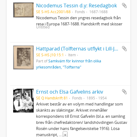
Nicodemus Tessin d.y: Resedagbok
SE S-HS Acc2001/88
Fonds
1687-1688
Nicodemus Tessin den yngres resedagbok från
resa i Europa 1687-1688. Handskrift med skisser
Untitled
Hattparad (Tolfternas utflykt i Lill-Jansskogen
SE S-HS J10:15:1
Item
Part of
Samkväm för kvinnor från olika
yrkesområden, "Tolfterna"
Ernst och Elsa Gafvelins arkiv
SE Q Handskrift 81
Fonds
1895 - 1954
Arkivet består av en volym med handlingar som
skänkts av släktingar. Arkivet innehåller
korrespondens till Ernst Gafvelin (bl.a. en samling
brev från chefredaktören/ landshövdingen Gustav
Rosén under hans fängelsevistelse 1916). Lösa
manuskript,
...
»