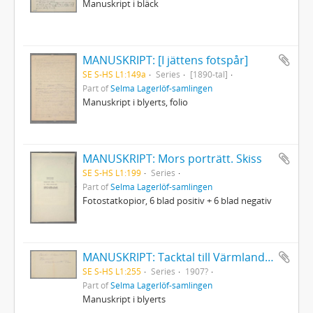
Manuskript i bläck
MANUSKRIPT: [I jättens fotspår]
SE S-HS L1:149a
Series
[1890-tal]
Part of
Selma Lagerlöf-samlingen
Manuskript i blyerts, folio
MANUSKRIPT: Mors porträtt. Skiss
SE S-HS L1:199
Series
Part of
Selma Lagerlöf-samlingen
Fotostatkopior, 6 blad positiv + 6 blad negativ
MANUSKRIPT: Tacktal till Värmlands studenter
SE S-HS L1:255
Series
1907?
Part of
Selma Lagerlöf-samlingen
Manuskript i blyerts