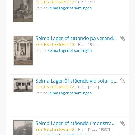
SE S-HS L1:336:Fe:2:17
File
1909
Part of
Selma Lagerlöf-samlingen
Selma Lagerlöf sittande på verandan till Villa Ståhle i Porla
SE S-HS L1:336:Fe:2:19
File
1912
Part of
Selma Lagerlöf-samlingen
Selma Lagerlöf stående vid solur på Mårbacka
SE S-HS L1:336:Fe:3:22
File
[1928]
Part of
Selma Lagerlöf-samlingen
Selma Lagerlöf stående i mönstrad klänning och hatt i trädgården
SE S-HS L1:336:Fe:3:49
File
[1925-1930?]