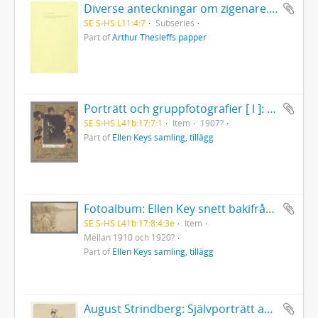
Diverse anteckningar om zigenare. Notiser och excerpter ur Reinholms papper m.m. Innehåller ett stort antal små uppteckningar av olika slag, bl.a. observationer, anekdoter, sägner, rykten m.m. Dessutom namnlängd med exempel på förnamn brukliga bland finländska zigenare. Vidare förteckningar över zigenska släktnamn och i vilka socknar de återfinns. 80 blad.
SE S-HS L11:4:7
Subseries
Part of
Arthur Thesleffs papper
Porträtt och gruppfotografier [ I ]: Eleonora Duse
SE S-HS L41b:17:7:1
Item
1907?
Part of
Ellen Keys samling, tillägg
Fotoalbum: Ellen Key snett bakifrån, sittandes naken på sten vid Vätterns strand
SE S-HS L41b:17:8:4:3e
Item
Mellan 1910 och 1920?
Part of
Ellen Keys samling, tillägg
August Strindberg: Självporträtt av Strindberg som bonde