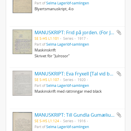
Part of
Selma Lagerlöf-samlingen
Blyertsmanuskript, 4:o
MANUSKRIPT: Frid på jorden. (För Julrosor.)
SE S-HS L1:101
Series
1917
Part of
Selma Lagerlöf-samlingen
Maskinskrift
Skrivet för "Julrosor"
MANUSKRIPT: Eva Fryxell [Tal vid begravningen 8/4 1920]
SE S-HS L1:107
Series
1920
Part of
Selma Lagerlöf-samlingen
Maskinskrift med rättningar med bläck
MANUSKRIPT: Till Gundla Gumælius. Vid graven på Nya kyrkogården 1916.
SE S-HS L1:124
Series
1916
Part of
Selma Lagerlöf-samlingen