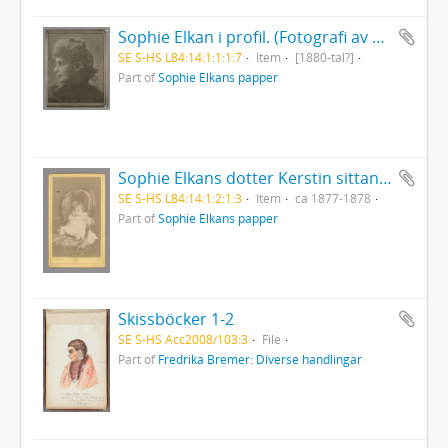
Sophie Elkan i profil. (Fotografi av ett målat porträtt). [1880-tal?]. Dig. (https://libris.kb.se/bib/8qhm1hj06x3pf496) (Olim L84:9:2-sviten)
SE S-HS L84:14:1:1:1:7
Item
[1880-tal?]
Part of
Sophie Elkans papper
Sophie Elkans dotter Kerstin sittande i stol
SE S-HS L84:14:1:2:1:3
Item
ca 1877-1878
Part of
Sophie Elkans papper
Skissböcker 1-2
SE S-HS Acc2008/103:3
File
Part of
Fredrika Bremer: Diverse handlingar