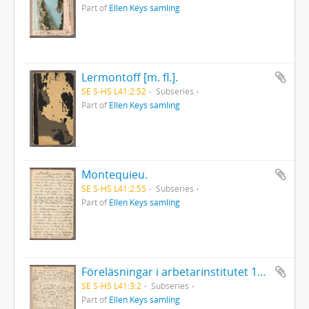
Part of
Ellen Keys samling
Lermontoff [m. fl.].
SE S-HS L41:2:52
Subseries
Part of
Ellen Keys samling
Montequieu.
SE S-HS L41:2:55
Subseries
Part of
Ellen Keys samling
Föreläsningar i arbetarinstitutet 1902-03. Det europeiska inflytandet på den svenska litteraturen. [Storhetstiden].
SE S-HS L41:3:2
Subseries
Part of
Ellen Keys samling