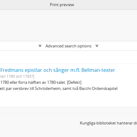
Print preview
Advanced search options
 Fredmans epistlar och sånger m.fl. Bellman-texter
llan 1780 och 1785?]
1780 eller förra hälften av 1780-talet. [Defekt]
tt par versbrev till Schröderheim, samt två Bacchi Ordenskapitel
Kungliga biblioteket hanterar 