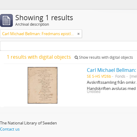
Showing 1 results
Archival description
Carl Michael Bellman: Fredmans epistlar och sånger m.fl. Bellman-texter
1 results with digital objects
Show results with digital objects
Carl Michael Bellman:
SE S-HS Vf26b
Fonds
[me
Avskriftssamling från omkr. 
Handskriften avslutas med e
Untitled
The National Library of Sweden
Contact us