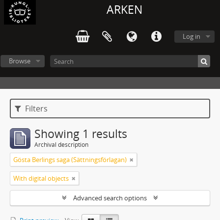
ARKEN
Log in
Browse
Filters
Showing 1 results
Archival description
Gösta Berlings saga (Sättningsförlagan)
With digital objects
Advanced search options