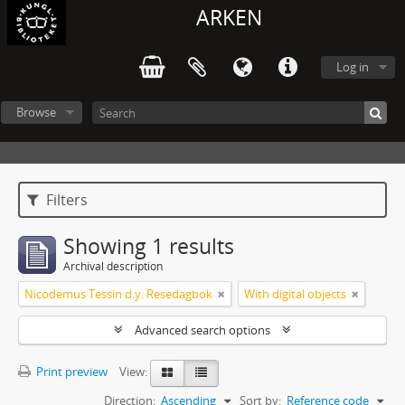
ARKEN
Log in
Browse
Filters
Showing 1 results
Archival description
Nicodemus Tessin d.y: Resedagbok
With digital objects
Advanced search options
Print preview
View:
Direction:
Ascending
Sort by:
Reference code