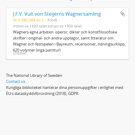
J.F.V. Vult von Steijerns Wagnersamling
SE S-SBS 288 Vu 2
Fonds
mitten av 1800-talet-början av 1900-talet
Wagners egna arbeten: operor, dikter och konstfilosofiska
skrifter i original- och andra upplagor, samt litteratur om
Wagner och festspelen i Bayreuth, recensioner, tidningsurklipp,
620 volymer (inga partitur)
Untitled
The National Library of Sweden
Contact us
Kungliga biblioteket hanterar dina personuppgifter i enlighet med
EU:s dataskyddsförordning (2018), GDPR.