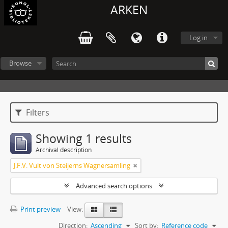
ARKEN
Log in
Browse
Filters
Showing 1 results
Archival description
J.F.V. Vult von Steijerns Wagnersamling
Advanced search options
Print preview
View:
Direction:
Ascending
Sort by:
Reference code