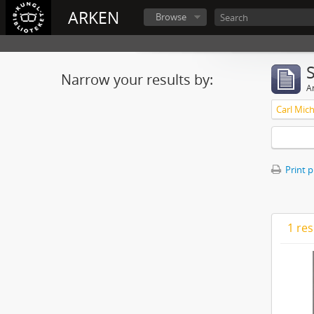
ARKEN
Browse
Narrow your results by:
Ar
Carl Mich
Print 
1 res