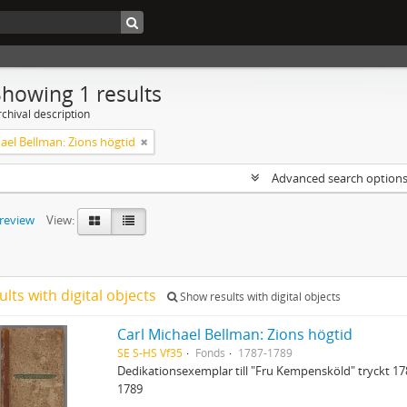
Showing 1 results
chival description
ael Bellman: Zions högtid
Advanced search option
preview
View:
ults with digital objects
Show results with digital objects
Carl Michael Bellman: Zions högtid
SE S-HS Vf35
Fonds
1787-1789
Dedikationsexemplar till "Fru Kempensköld" tryckt 1
1789