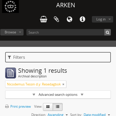
ARKEN
Log in
Browse
Filters
Showing 1 results
Archival description
Nicodemus Tessin d.y: Resedagbok
Advanced search options
Print preview
View:
Direction:
Ascending
Sort by:
Date modified