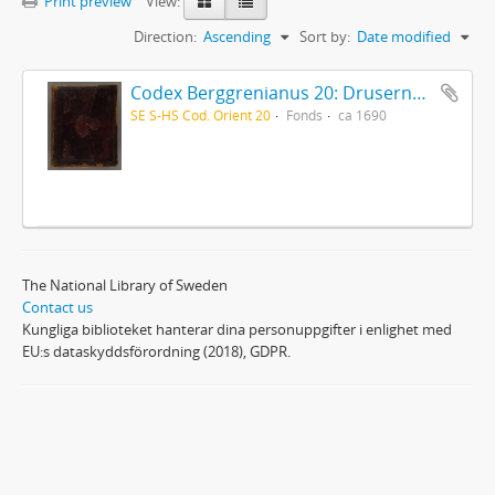
Print preview
View:
Direction:
Ascending
Sort by:
Date modified
Codex Berggrenianus 20: Drusernas på Libanon heliga bok
SE S-HS Cod. Orient 20
Fonds
ca 1690
The National Library of Sweden
Contact us
Kungliga biblioteket hanterar dina personuppgifter i enlighet med
EU:s dataskyddsförordning (2018), GDPR.