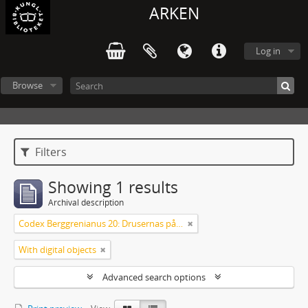
ARKEN
Log in
Browse
Filters
Showing 1 results
Archival description
Codex Berggrenianus 20: Drusernas på Libanon heliga bok
With digital objects
Advanced search options