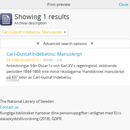
Print preview
Close
Showing 1 results
Archival description
Carl-Gustaf Indebetou: Manuskript
Advanced search options
Carl-Gustaf Indebetou: Manuskript
SE S-HS Acc2013/12
Fonds
u.å.
Anteckningar från Oscar I:s och Karl XV:s regeringstid, skildrande
perioden 1844-1869, inte minst riksdagarna. Handskrivet manuskript
på 437 sidor av Carl-Gustaf Indebetou
Untitled
The National Library of Sweden
Contact us
Kungliga biblioteket hanterar dina personuppgifter i enlighet med EU:s
dataskyddsförordning (2018), GDPR.