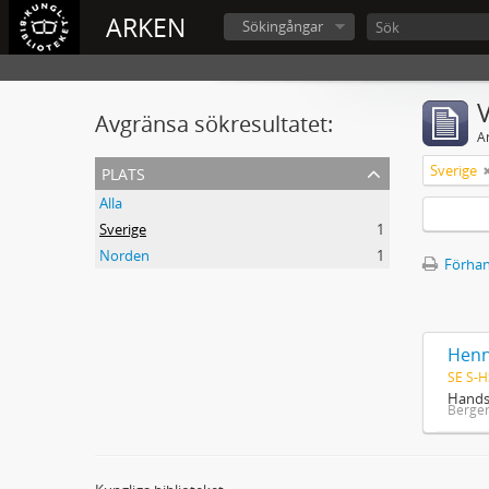
ARKEN
Sökingångar
V
Avgränsa sökresultatet:
A
plats
Sverige
Alla
Sverige
1
Norden
1
Förhan
Henn
SE S-H
Handsk
Berger