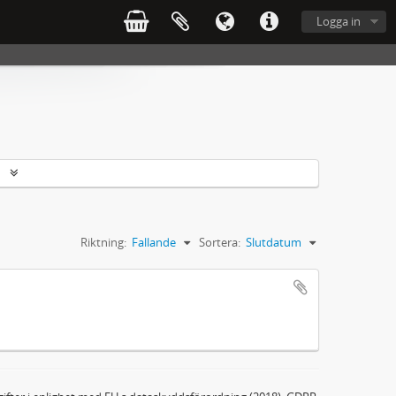
Logga in
r
Riktning:
Fallande
Sortera:
Slutdatum