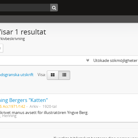
isar 1 resultat
rkivbeskrivning
Utökade sökmöjlighete
dsgranska utskrift
Visa:
ing Bergers "Katten"
S Acc1971/142
Arkiv
1920-tal
rivet manus avsett för illustratören Yngve Berg.
, Henning