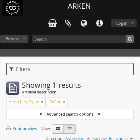
ARKEN
Log in
Browse
Filters
Showing 1 results
Archival description
Henschen, Signe
Skåne
Advanced search options
Print preview
View:
Direction:
Ascending
Sort by:
Relevance