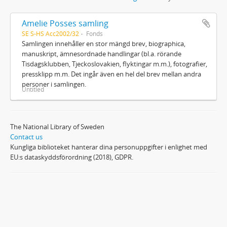
Amelie Posses samling
SE S-HS Acc2002/32
Fonds
Samlingen innehåller en stor mängd brev, biographica,
manuskript, ämnesordnade handlingar (bl.a. rörande
Tisdagsklubben, Tjeckoslovakien, flyktingar m.m.), fotografier,
pressklipp m.m. Det ingår även en hel del brev mellan andra
personer i samlingen.
Untitled
The National Library of Sweden
Contact us
Kungliga biblioteket hanterar dina personuppgifter i enlighet med
EU:s dataskyddsförordning (2018), GDPR.