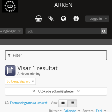
ARKEN
Logga in
ökingångar
Filter
Visar 1 resultat
Arkivbeskrivning
Solberg, Sigvard
Utökade sökmöjligheter
Förhandsgranska utskrift
Visa:
Riktning:
Fallande
Sortera:
Titel