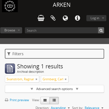
ARKEN
Log in
Browse
Filters
Showing 1 results
Archival description
Svanström, Ragnar
Grimberg, Carl
Advanced search options
Print preview
View:
Direction:
Ascending
Sort by:
Relevance