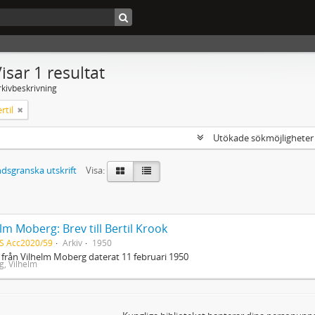
isar 1 resultat
rkivbeskrivning
rtil
Utökade sökmöjlighete
dsgranska utskrift
Visa:
lm Moberg: Brev till Bertil Krook
S Acc2020/59
Arkiv
1950
 från Vilhelm Moberg daterat 11 februari 1950
, Vilhelm