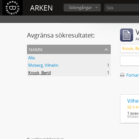
ARKEN
Sökingångar
V
Avgränsa sökresultatet:
A
namn
Krook, Be
Alla
Moberg, Vilhelm
1
Krook, Bertil
1
Förhan
Vilhe
SE S-H
1 brev
Moberg