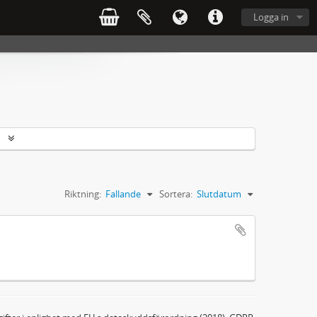
Logga in
r
Riktning:
Fallande
Sortera:
Slutdatum