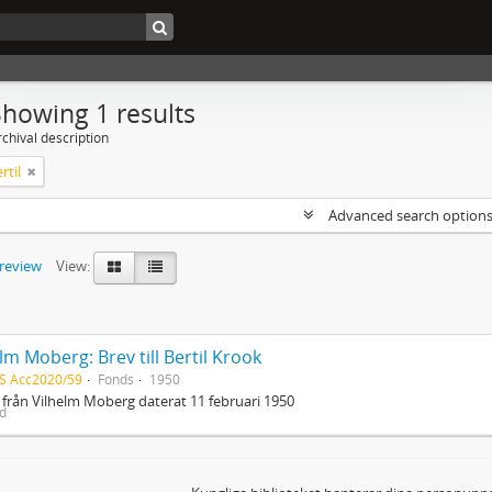
Showing 1 results
chival description
rtil
Advanced search option
preview
View:
lm Moberg: Brev till Bertil Krook
S Acc2020/59
Fonds
1950
 från Vilhelm Moberg daterat 11 februari 1950
ed