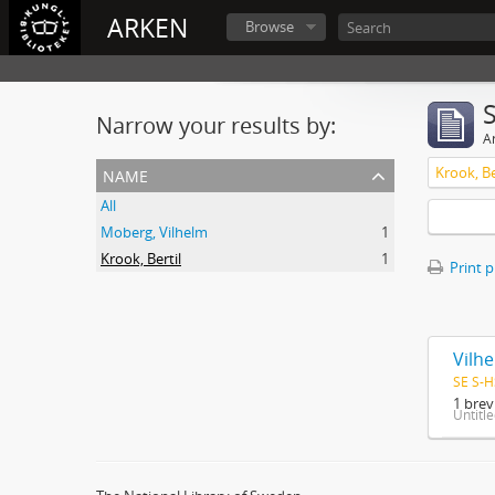
ARKEN
Browse
Narrow your results by:
Ar
name
Krook, Be
All
Moberg, Vilhelm
1
Krook, Bertil
1
Print 
Vilhe
SE S-H
1 brev
Untitl