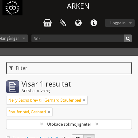
ARKEN
Logga in
ökingångar
Filter
Visar 1 resultat
Arkivbeskrivning
Nelly Sachs brev till Gerhard Staufenbiel
Staufenbiel, Gerhard
Utökade sökmöjligheter