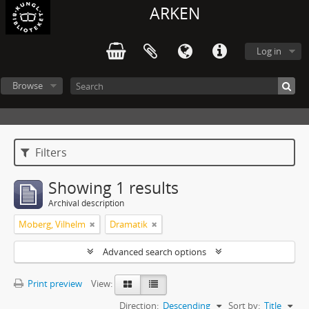
ARKEN
Log in
Browse
Filters
Showing 1 results
Archival description
Moberg, Vilhelm
Dramatik
Advanced search options
Print preview
View:
Direction:
Descending
Sort by:
Title