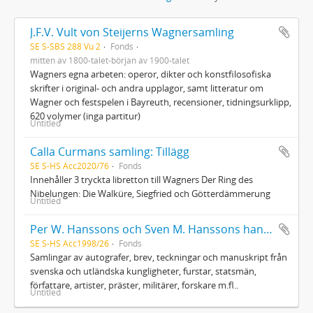
J.F.V. Vult von Steijerns Wagnersamling
SE S-SBS 288 Vu 2
Fonds
mitten av 1800-talet-början av 1900-talet
Wagners egna arbeten: operor, dikter och konstfilosofiska
skrifter i original- och andra upplagor, samt litteratur om
Wagner och festspelen i Bayreuth, recensioner, tidningsurklipp,
620 volymer (inga partitur)
Untitled
Calla Curmans samling: Tillägg
SE S-HS Acc2020/76
Fonds
Innehåller 3 tryckta libretton till Wagners Der Ring des
Nibelungen: Die Walküre, Siegfried och Götterdämmerung
Untitled
Per W. Hanssons och Sven M. Hanssons handskriftssamling
SE S-HS Acc1998/26
Fonds
Samlingar av autografer, brev, teckningar och manuskript från
svenska och utländska kungligheter, furstar, statsmän,
författare, artister, präster, militärer, forskare m.fl..
Untitled