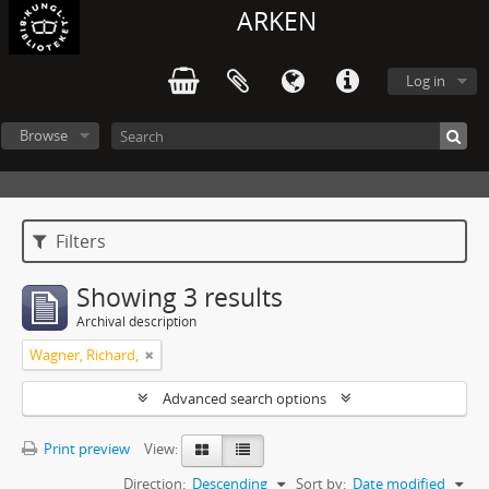
ARKEN
Log in
Browse
Filters
Showing 3 results
Archival description
Wagner, Richard,
Advanced search options
Print preview
View:
Direction:
Descending
Sort by:
Date modified