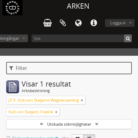
ARKEN
Logga in
ökingångar
Filter
Visar 1 resultat
Arkivbeskrivning
J.F.V. Vult von Steijerns Wagnersamling
Vult von Steijern, Fredrik
Utökade sökmöjligheter