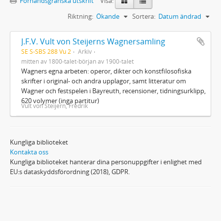
Förhandsgranska utskrift
Visa:
Riktning:
Ökande
Sortera:
Datum ändrad
J.F.V. Vult von Steijerns Wagnersamling
SE S-SBS 288 Vu 2
Arkiv
mitten av 1800-talet-början av 1900-talet
Wagners egna arbeten: operor, dikter och konstfilosofiska
skrifter i original- och andra upplagor, samt litteratur om
Wagner och festspelen i Bayreuth, recensioner, tidningsurklipp,
620 volymer (inga partitur)
Vult von Steijern, Fredrik
Kungliga biblioteket
Kontakta oss
Kungliga biblioteket hanterar dina personuppgifter i enlighet med
EU:s dataskyddsförordning (2018), GDPR.