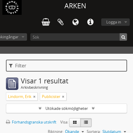
ARKEN
Logga in
ökingångar
Filter
Visar 1 resultat
Arkivbeskrivning
Lindorm, Erik
Publicister
Utökade sökmöjligheter
Förhandsgranska utskrift
Visa:
Riktning:
Ökande
Sortera:
Slutdatum