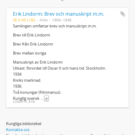
Erik Lindorm: Brev och manuskript m.m.
SE S-HS L182
Arkiv
1906--1948
Samlingen omfattar brev och manuskript m.m.
Brev till Erik Lindorm
Brev från Erik Lindorm
Brev mellan övriga
Manuskript av Erik Lindorm
Utkast: förordet till Oscar II och hans tid. Stockholm.
1934
Kiviks marknad.
1936
Två konungar (filmmanus).
Kunglig svensk
...
»
Lindorm, Erik
Kungliga biblioteket
Kontakta oss