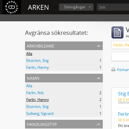
ARKEN
Sökingångar
V
Avgränsa sökresultatet:
A
arkivbildare
Ferlin, 
Alla
Ekström, Stig
1
Ferlin, Henny
1
Förhan
namn
Alla
Ferlin, Nils
2
Stig 
SE S-H
Ferlin, Henny
2
Ekströ
Ekström, Stig
1
Ferli
Solberg, Sigvard
1
SE S-H
handlingstyp
Ett br