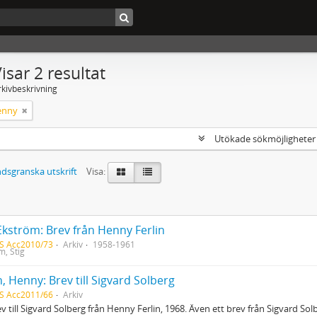
isar 2 resultat
rkivbeskrivning
Henny
Utökade sökmöjlighete
dsgranska utskrift
Visa:
Ekström: Brev från Henny Ferlin
S Acc2010/73
Arkiv
1958-1961
m, Stig
n, Henny: Brev till Sigvard Solberg
S Acc2011/66
Arkiv
ev till Sigvard Solberg från Henny Ferlin, 1968. Även ett brev från Sigvard Solbe