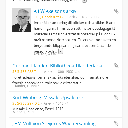
Alf W Axelsons arkiv
SE Q Handskrift 125
Arkiv
1825-2006
Innehåller underlag till böcker och artiklar. Bland
handlingarna finns även ett historiepedagogiskt
material samt universitetsuppsatser på B och C-
nivå rörande Norrbotten. Till arkivet hör även en
betydande klippsamling samt ett omfattande
person- och
...
»
Axelson, Alf W
Gunnar Tilander: Bibliotheca Tilanderiana
SE S-SBS 288 Ti 1
Arkiv
1800-1900-talet
Företrädesvis romansk språkvetenskap och främst äldre
fransk, spansk och italiensk jaktlitteratur
Tilander, Gunnar
Kurt Winberg: Missale Upsalense
SE S-SBS 297 D 2
Arkiv
1513 - ?
Missale Upsalense, Basel, 1513.
Winberg, Kurt
J.F.V. Vult von Steijerns Wagnersamling