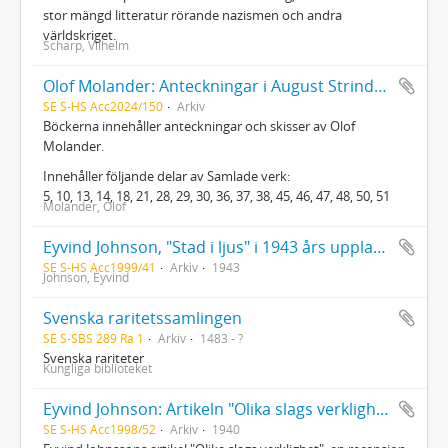
stor mängd litteratur rörande nazismen och andra
världskriget.
Scharp, Vilhelm
Olof Molander: Anteckningar i August Strindbergs samlade verk
SE S-HS Acc2024/150
Arkiv
Böckerna innehåller anteckningar och skisser av Olof
Molander.
Innehåller följande delar av Samlade verk:
5, 10, 13, 14, 18, 21, 28, 29, 30, 36, 37, 38, 45, 46, 47, 48, 50, 51
Molander, Olof
Eyvind Johnson, "Stad i ljus" i 1943 års upplaga med författarens egenhändiga textändringar. Exemplaret skall ha fungerat som manuskript till den upplaga som trycktes 1950.
SE S-HS Acc1999/41
Arkiv
1943
Johnson, Eyvind
Svenska raritetssamlingen
SE S-SBS 289 Ra 1
Arkiv
1483 - ?
Svenska rariteter
Kungliga biblioteket
Eyvind Johnson: Artikeln "Olika slags verklighet" samt brev och boken Minnas
SE S-HS Acc1998/52
Arkiv
1940