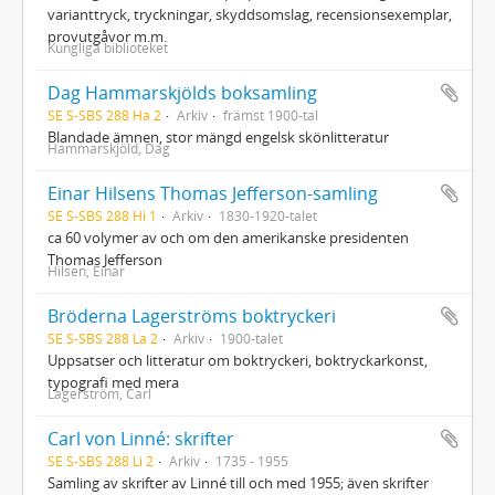
varianttryck, tryckningar, skyddsomslag, recensionsexemplar,
provutgåvor m.m.
Kungliga biblioteket
Dag Hammarskjölds boksamling
SE S-SBS 288 Ha 2
Arkiv
främst 1900-tal
Blandade ämnen, stor mängd engelsk skönlitteratur
Hammarskjöld, Dag
Einar Hilsens Thomas Jefferson-samling
SE S-SBS 288 Hi 1
Arkiv
1830-1920-talet
ca 60 volymer av och om den amerikanske presidenten
Thomas Jefferson
Hilsen, Einar
Bröderna Lagerströms boktryckeri
SE S-SBS 288 La 2
Arkiv
1900-talet
Uppsatser och litteratur om boktryckeri, boktryckarkonst,
typografi med mera
Lagerström, Carl
Carl von Linné: skrifter
SE S-SBS 288 Li 2
Arkiv
1735 - 1955
Samling av skrifter av Linné till och med 1955; även skrifter