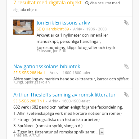
7 resultat med digitala objekt
Visa resultat med
digitala objekt
Jon Erik Erikssons arkiv
SE Q Handskrift 89
Arkiv
1906 - 2003
Arkivet är ca 1 hyllmeter och innehåller
manuskript, personliga handlingar,
korrespondens, klipp, fotografier och tryck.
Eriksson, Jon Erik
Navigationsskolans bibliotek
SE S-SBS 288 Na 1
Arkiv
1600-1800-talet
Äldre samling av maritim handbokslitteratur, kartor och sjöfart
Kungl. Sjökrigsskolan
Arthur Thesleffs samling av romsk litteratur
SE S-SBS 288 Th 1
Arkiv
1600-1900-talet
632 verk i 682 band och häften enligt följande fackindelning:
1. Allm. (vetenskapliga verk med kortare notiser om romer)
2. Etnogr. (etnografiska och historiska arbeten)
3. Språkvet. (romska språk, slang o.d.)
4. Zigen.litt. (litteratur på romska språk samt
...
»
Thesleff, Arthur