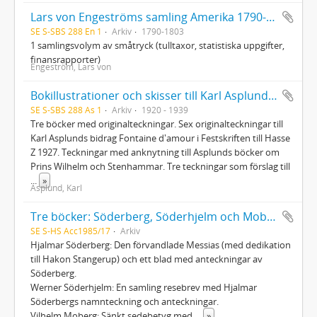
Lars von Engeströms samling Amerika 1790-1803
SE S-SBS 288 En 1
Arkiv
1790-1803
1 samlingsvolym av småtryck (tulltaxor, statistiska uppgifter,
finansrapporter)
Engeström, Lars von
Bokillustrationer och skisser till Karl Asplunds böcker
SE S-SBS 288 As 1
Arkiv
1920 - 1939
Tre böcker med originalteckningar. Sex originalteckningar till
Karl Asplunds bidrag Fontaine d'amour i Festskriften till Hasse
Z 1927. Teckningar med anknytning till Asplunds böcker om
Prins Wilhelm och Stenhammar. Tre teckningar som förslag till
...
»
Asplund, Karl
Tre böcker: Söderberg, Söderhjelm och Moberg
SE S-HS Acc1985/17
Arkiv
Hjalmar Söderberg: Den förvandlade Messias (med dedikation
till Hakon Stangerup) och ett blad med anteckningar av
Söderberg.
Werner Söderhjelm: En samling resebrev med Hjalmar
Söderbergs namnteckning och anteckningar.
Vilhelm Moberg: Sänkt sedebetyg med
...
»