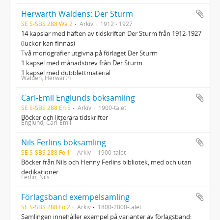
Herwarth Waldens: Der Sturm
SE S-SBS 288 Wa 2
Arkiv
1912 - 1927
14 kapslar med häften av tidskriften Der Sturm från 1912-1927
(luckor kan finnas)
Två monografier utgivna på förlaget Der Sturm
1 kapsel med månadsbrev från Der Sturm
1 kapsel med dubblettmaterial
Walden, Herwarth
Carl-Emil Englunds boksamling
SE S-SBS 288 En 5
Arkiv
1900-talet
Böcker och litterära tidskrifter
Englund, Carl-Emil
Nils Ferlins boksamling
SE S-SBS 288 Fe 1
Arkiv
1900-talet
Böcker från Nils och Henny Ferlins bibliotek, med och utan
dedikationer
Ferlin, Nils
Förlagsband exempelsamling
SE S-SBS 288 Fö 2
Arkiv
1800-2000-talet
Samlingen innehåller exempel på varianter av förlagsband: