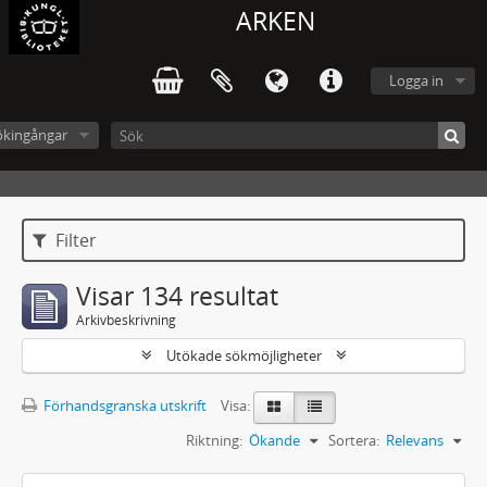
ARKEN
Logga in
ökingångar
Filter
Visar 134 resultat
Arkivbeskrivning
Utökade sökmöjligheter
Förhandsgranska utskrift
Visa:
Riktning:
Ökande
Sortera:
Relevans