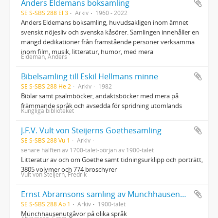
Anders Eldemans boksamling
SE S-SBS 288 El 3
Arkiv
1960 - 2022
Anders Eldemans boksamling, huvudsakligen inom ämnet
svenskt nöjesliv och svenska kåsörer. Samlingen innehåller en
mängd dedikationer från framstående personer verksamma
inom film, musik, litteratur, humor, med mera
Eldeman, Anders
Bibelsamling till Eskil Hellmans minne
SE S-SBS 288 He 2
Arkiv
1982
Biblar samt psalmböcker, andaktsböcker med mera på
främmande språk och avsedda för spridning utomlands
Kungliga biblioteket
J.F.V. Vult von Steijerns Goethesamling
SE S-SBS 288 Vu 1
Arkiv
senare hälften av 1700-talet-början av 1900-talet
Litteratur av och om Goethe samt tidningsurklipp och porträtt,
3805 volymer och 774 broschyrer
Vult von Steijern, Fredrik
Ernst Abramsons samling av Münchhausenutgåvor
SE S-SBS 288 Ab 1
Arkiv
1900-talet
Münchhausenutgåvor på olika språk