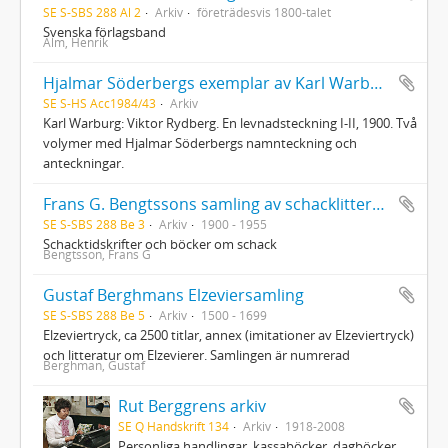
SE S-SBS 288 Al 2
Arkiv
företrädesvis 1800-talet
Svenska förlagsband
Alm, Henrik
Hjalmar Söderbergs exemplar av Karl Warburgs verk Viktor Rydberg
SE S-HS Acc1984/43
Arkiv
Karl Warburg: Viktor Rydberg. En levnadsteckning I-II, 1900. Två
volymer med Hjalmar Söderbergs namnteckning och
anteckningar.
Frans G. Bengtssons samling av schacklitteratur
SE S-SBS 288 Be 3
Arkiv
1900 - 1955
Schacktidskrifter och böcker om schack
Bengtsson, Frans G
Gustaf Berghmans Elzeviersamling
SE S-SBS 288 Be 5
Arkiv
1500 - 1699
Elzeviertryck, ca 2500 titlar, annex (imitationer av Elzeviertryck)
och litteratur om Elzevierer. Samlingen är numrerad
Berghman, Gustaf
Rut Berggrens arkiv
SE Q Handskrift 134
Arkiv
1918-2008
Personliga handlingar, kassaböcker, dagböcker,