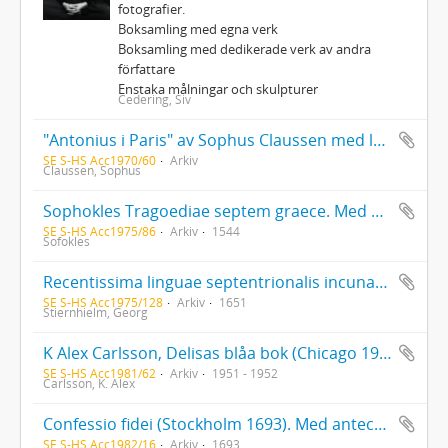
fotografier.
Boksamling med egna verk
Boksamling med dedikerade verk av andra
författare
Enstaka målningar och skulpturer
Cedering, Siv
"Antonius i Paris" av Sophus Claussen med längre dedikation från författaren samt inskriven dikt av densamme
SE S-HS Acc1970/60
Arkiv
Claussen, Sophus
Sophokles Tragoediae septem graece. Med anteckningar av riksrådet Jöran Bengtsson Gylta (d. 1561), vars namnteckning också finns på titelbladet
SE S-HS Acc1975/86
Arkiv
1544
Sofokles
Recentissima linguae septentrionalis incunabula id est grammaticae islandicae rudimenta av Runólfur Jónsson med Georg Stiernhielms understrykningar och anteckningar
SE S-HS Acc1975/128
Arkiv
1651
Stiernhielm, Georg
K Alex Carlsson, Delisas blåa bok (Chicago 1951). Med dedikation och anteckningar av författaren 1952
SE S-HS Acc1981/62
Arkiv
1951 - 1952
Carlsson, K. Alex
Confessio fidei (Stockholm 1693). Med anteckningar framför allt på ett löst blad längst bak i boken. Flera namnteckningar, den första Per Johan Sjöström
SE S-HS Acc1982/16
Arkiv
1693