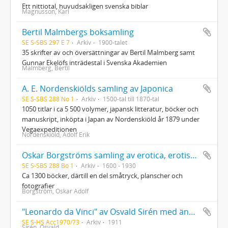
Ett nittiotal, huvudsakligen svenska biblar
Magnusson, Karl
Bertil Malmbergs boksamling
SE S-SBS 297 E 7
Arkiv
1900-talet
35 skrifter av och översättningar av Bertil Malmberg samt
Gunnar Ekelöfs inträdestal i Svenska Akademien
Malmberg, Bertil
A. E. Nordenskiölds samling av Japonica
SE S-SBS 288 No 1
Arkiv
1500-tal till 1870-tal
1050 titlar i ca 5 500 volymer, japansk litteratur, böcker och
manuskript, inköpta i Japan av Nordenskiöld år 1879 under
Vegaexpeditionen
Nordenskiöld, Adolf Erik
Oskar Borgströms samling av erotica, erotisk litteratur
SE S-SBS 288 Bo 1
Arkiv
1600 - 1930
Ca 1300 böcker, därtill en del småtryck, planscher och
fotografier
Borgström, Oskar Adolf
"Leonardo da Vinci" av Osvald Sirén med ändringar och tillägg av författaren
SE S-HS Acc1970/73
Arkiv
1911
Sirén, Osvald