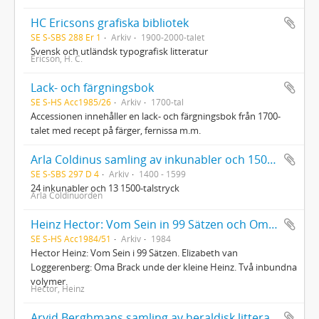
HC Ericsons grafiska bibliotek
SE S-SBS 288 Er 1
Arkiv
1900-2000-talet
Svensk och utländsk typografisk litteratur
Ericson, H. C.
Lack- och färgningsbok
SE S-HS Acc1985/26
Arkiv
1700-tal
Accessionen innehåller en lack- och färgningsbok från 1700-
talet med recept på färger, fernissa m.m.
Arla Coldinus samling av inkunabler och 1500-talstryck
SE S-SBS 297 D 4
Arkiv
1400 - 1599
24 inkunabler och 13 1500-talstryck
Arla Coldinuorden
Heinz Hector: Vom Sein in 99 Sätzen och Oma Brack und der kleine Heinz
SE S-HS Acc1984/51
Arkiv
1984
Hector Heinz: Vom Sein i 99 Sätzen. Elizabeth van
Loggerenberg: Oma Brack unde der kleine Heinz. Två inbundna
volymer.
Hector, Heinz
Arvid Berghmans samling av heraldisk litteratur