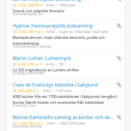
SE S-SBS 288 Bo 4
Arkiv
1900-talet
Svensk och utländsk litteratur
Hammarskjöld, Bo
Hjalmar Hammarskjölds boksamling
SE S-SBS 288 Ha 3
Arkiv
Slutet av 1800-talet-1920-talet.
Blandade ämnen, mest utländsk ekonomi, juridik och
statsvetenskap
Hammarskjöld, Hjalmar
Martin Luther: Luthertryck
SE S-SBS 288 Lu 1
Arkiv
1917
Ca 325 originaltryck av Luthers skrifter
Kungliga biblioteket
Claes de Frietzckys bibliotek i Säbylund
SE S-Ro 288 Fr 2
Arkiv
1700-talet
4300 böcker från ett 1700-talsbibliotek i Säbylunds herrgård i
Kumla. Därtill möbler och inventarier från biblioteket
Frietzcky, Clas
Manne Dahlstedts samling av böcker och dekorerade papper
SE S-SBS 288 Da 3
Arkiv
1900-2000-talet
Dahlstedt, Manne