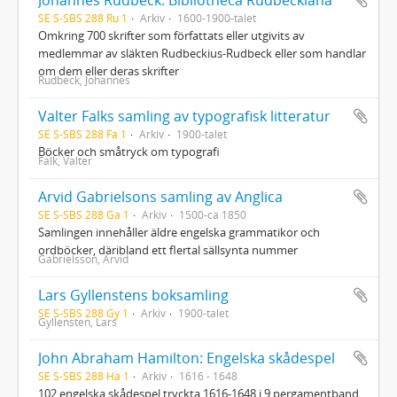
SE S-SBS 288 Ru 1
Arkiv
1600-1900-talet
Omkring 700 skrifter som författats eller utgivits av
medlemmar av släkten Rudbeckius-Rudbeck eller som handlar
om dem eller deras skrifter
Rudbeck, Johannes
Valter Falks samling av typografisk litteratur
SE S-SBS 288 Fa 1
Arkiv
1900-talet
Böcker och småtryck om typografi
Falk, Valter
Arvid Gabrielsons samling av Anglica
SE S-SBS 288 Ga 1
Arkiv
1500-ca 1850
Samlingen innehåller äldre engelska grammatikor och
ordböcker, däribland ett flertal sällsynta nummer
Gabrielsson, Arvid
Lars Gyllenstens boksamling
SE S-SBS 288 Gy 1
Arkiv
1900-talet
Gyllensten, Lars
John Abraham Hamilton: Engelska skådespel
SE S-SBS 288 Ha 1
Arkiv
1616 - 1648
102 engelska skådespel tryckta 1616-1648 i 9 pergamentband