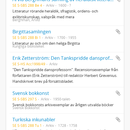
SE S-SBS 288 Be 4
Arkiv
1600 - ?
Litteratur rörande heraldik, sfragistik, ordens- och
exlibriskunskap, valspråk med mera
Berghman, Arvid
Birgittasamlingen
SE S-SBS 288 Bi 1
Arkiv
1700 - 1955
Litteratur av och om den heliga Birgitta
Kungliga biblioteket
Erik Zetterström: Den Tankspridde dansprofessorn recensionsexemplar till Herbert Grevenius
SE S-HS Acc1998/49
Arkiv
"Den Tankspridde dansprofessorn". Recensionsexemplar från
författaren (Erik Zetterström) till redaktör Herbert Grevenius.
Handskrivet brev på försättsbladet.
Svensk bokkonst
SE S-SBS 297 S
Arkiv
1950-talet-
Svensk bokkonsts arkivexemplar av årligen utvalda böcker
Svensk Bokkonst
Turkiska inkunabler
SE S-SBS 288 Tu 1
Arkiv
1728 - 1758