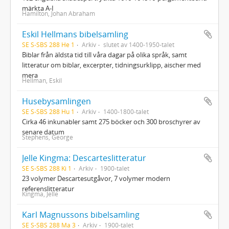
märkta A-I
Hamilton, Johan Abraham
Eskil Hellmans bibelsamling
SE S-SBS 288 He 1
Arkiv
slutet av 1400-1950-talet
Biblar från äldsta tid till våra dagar på olika språk, samt
litteratur om biblar, excerpter, tidningsurklipp, aischer med
mera
Hellman, Eskil
Husebysamlingen
SE S-SBS 288 Hu 1
Arkiv
1400-1800-talet
Cirka 46 inkunabler samt 275 böcker och 300 broschyrer av
senare datum
Stephens, George
Jelle Kingma: Descarteslitteratur
SE S-SBS 288 Ki 1
Arkiv
1900-talet
23 volymer Descartesutgåvor, 7 volymer modern
referenslitteratur
Kingma, Jelle
Karl Magnussons bibelsamling
SE S-SBS 288 Ma 3
Arkiv
1900-talet