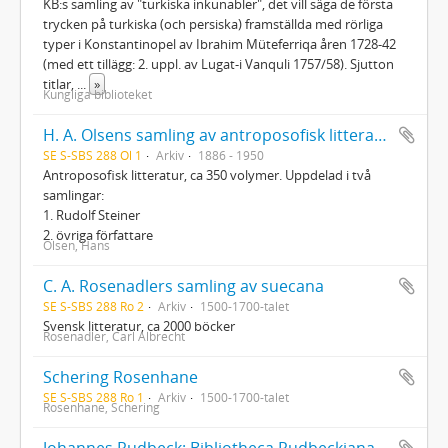
KB:s samling av "turkiska inkunabler", det vill säga de första
trycken på turkiska (och persiska) framställda med rörliga
typer i Konstantinopel av Ibrahim Müteferriqa åren 1728-42
(med ett tillägg: 2. uppl. av Lugat-i Vanquli 1757/58). Sjutton
titlar,
...
»
Kungliga biblioteket
H. A. Olsens samling av antroposofisk litteratur
SE S-SBS 288 Ol 1
Arkiv
1886 - 1950
Antroposofisk litteratur, ca 350 volymer. Uppdelad i två
samlingar:
1. Rudolf Steiner
2. övriga författare
Olsen, Hans
C. A. Rosenadlers samling av suecana
SE S-SBS 288 Ro 2
Arkiv
1500-1700-talet
Svensk litteratur, ca 2000 böcker
Rosenadler, Carl Albrecht
Schering Rosenhane
SE S-SBS 288 Ro 1
Arkiv
1500-1700-talet
Rosenhane, Schering
Johannes Rudbeck: Bibliotheca Rudbeckiana