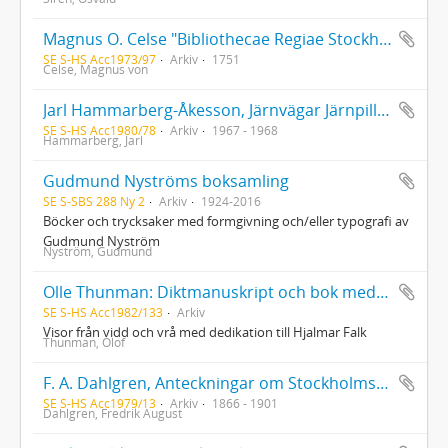
Magnus O. Celse "Bibliothecae Regiae Stockholmensis historia brevis et succincta" med rättelser och tillägg av författarens egen hand
SE S-HS Acc1973/97
Arkiv
1751
Celse, Magnus von
Jarl Hammarberg-Åkesson, Järnvägar Järnpiller Järnplåtar (1968). Med handskrivet brev från författaren till "Käre läsare" daterat november 1967
SE S-HS Acc1980/78
Arkiv
1967 - 1968
Hammarberg, Jarl
Gudmund Nyströms boksamling
SE S-SBS 288 Ny 2
Arkiv
1924-2016
Böcker och trycksaker med formgivning och/eller typografi av
Gudmund Nyström
Nyström, Gudmund
Olle Thunman: Diktmanuskript och bok med dedikation
SE S-HS Acc1982/133
Arkiv
Visor från vidd och vrå med dedikation till Hjalmar Falk
Thunman, Olof
F. A. Dahlgren, Anteckningar om Stockholms teatrar (Stockholm 1866). Interfolierat exemplar med anteckningar i 2 volymer, som har tillhört Nils Personne, Oscar Wieselgren och Stig Torsslow. Edmond Rostand, Cyrano de Bergerac (Stockholm 1901). Scenbearbetning av Nils Personne. Exemplaret har tillhört Nils Personne, Erik Strandmark och Stig Torsslow
SE S-HS Acc1979/13
Arkiv
1866 - 1901
Dahlgren, Fredrik August