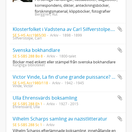
korrespondens, dikter, anteckningsböcker,
forskningsmaterial, klippböcker, fotografier
Berggren, Rut
Klosterfolket i Vadstena av Carl Silfverstolpe. Författarens eget exemplar med hans anteckningar på interfolierade sidor
SE S-HS Acc1965/30
Arkiv
1898 - 1899
Silfverstolpe, Carl
Svenska bokhandlare
SE S-SBS 288 Bo 8
Arkiv
1800-talet
Böcker med etikett eller stämpel från svenska bokhandlare
Kungliga biblioteket
Victor Vinde, La fin d'une grande puissance? Exemplar med dedikation från författaren till Lucien Maury. Ur Kjell Strömbergs bibliotek
SE S-HS Acc1980/118
Arkiv
1942 - 1945
Vinde, Victor
Ulla Ehrensvärds boksamling
SE S-SBS 288 Eh 1
Arkiv
1927 - 2015
Ehrensvärd, Ulla
Vilhelm Scharps samling av nazistlitteratur
SE S-SBS 288 Sc 1
Arkiv
Vilhelm Scharps efterlämnade boksamling, innehållande en