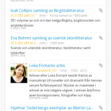
Abramson, Ernst
Isak Collijns samling av Birgittalitteratur
SE S-SBS 288 Co 1
Arkiv
Första halvan av 1900-talet
351 volymer av och om den heliga Birgitta, birgittinorden och
enskilda kloster
Collijn, Isak
Eva Bohms samling av svensk skönlitteratur
SE S-SBS 288 Bo 2
Arkiv
1900-talet
Svensk och utländsk skönlitteratur, facklitteratur samt
tidskrifter
Bohm, Eva
Loka Enmarks arkiv
SE Q Handskrift 167
Arkiv
1932 - 2012
Arkivet efter Loka Enmark består främst av
manuskript till noveller och dramatik från hennes
senare författarperiod. Mycket av materialet i
arkivet är inte tidigare utgivet. I arkivet återfinns
även korrespondens, fotografier och klipp
Enmark, Loka
Hjalmar Söderbergs exemplar av Martin Lamms Strindbergs dramer