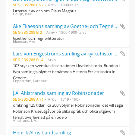
SE S-SBS 288 Co 2
Arkiv
1900-talet
Litteratur av och om Olaus Magnus
Collijn, Isak
Åke Eliaesons samling av Goethe- och Tegnérlitteratur
SE S-SBS 288 El 2
Arkiv
1800-1900-talet
Goethe- och Tegnérlitteratur
Eliaeson, Åke
Lars von Engeströms samling av kyrkohistoriska dissertationer
SE S-SBS 288 En 4
Arkiv
103 stycken svenska dissertationer i kyrkohistoria. Bundna i
fyra samlingsvolymer benämnda Historia Ecclestiastica In
Genere
Engeström, Lars von
J.A. Ahlstrands samling av Robinsonader
SE S-SBS 288 Ah 1
Arkiv
1719 - 1907
omkring 125 titlar i ca 200 volymer Robinsonader, det vill säga
Robinson Kruseutgåvor på olika språk och olika utgåvor i
temat överlevnad på en öde ö
Ahlstrand, J. A.
Henrik Alms bandsamling