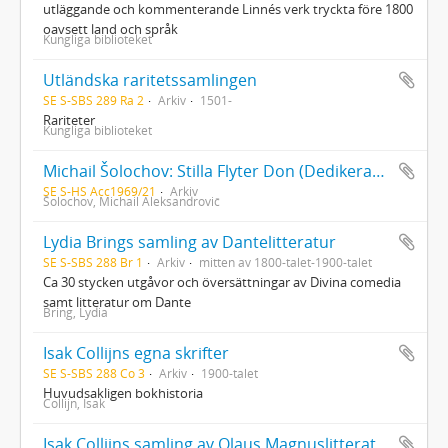
utläggande och kommenterande Linnés verk tryckta före 1800
oavsett land och språk
Kungliga biblioteket
Utländska raritetssamlingen
SE S-SBS 289 Ra 2
Arkiv
1501-
Rariteter
Kungliga biblioteket
Michail Šolochov: Stilla Flyter Don (Dedikerade böcker och manuskriptfragment)
SE S-HS Acc1969/21
Arkiv
Šolochov, Michail Aleksandrovič
Lydia Brings samling av Dantelitteratur
SE S-SBS 288 Br 1
Arkiv
mitten av 1800-talet-1900-talet
Ca 30 stycken utgåvor och översättningar av Divina comedia
samt litteratur om Dante
Bring, Lydia
Isak Collijns egna skrifter
SE S-SBS 288 Co 3
Arkiv
1900-talet
Huvudsakligen bokhistoria
Collijn, Isak
Isak Collijns samling av Olaus Magnuslitteratur