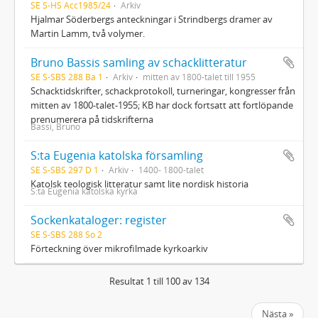
SE S-HS Acc1985/24
Arkiv
Hjalmar Söderbergs anteckningar i Strindbergs dramer av
Martin Lamm, två volymer.
Bruno Bassis samling av schacklitteratur
SE S-SBS 288 Ba 1
Arkiv
mitten av 1800-talet till 1955
Schacktidskrifter, schackprotokoll, turneringar, kongresser från
mitten av 1800-talet-1955; KB har dock fortsatt att fortlöpande
prenumerera på tidskrifterna
Bassi, Bruno
S:ta Eugenia katolska församling
SE S-SBS 297 D 1
Arkiv
1400- 1800-talet
Katolsk teologisk litteratur samt lite nordisk historia
S:ta Eugenia katolska kyrka
Sockenkataloger: register
SE S-SBS 288 So 2
Förteckning över mikrofilmade kyrkoarkiv
Resultat 1 till 100 av 134
Nästa »