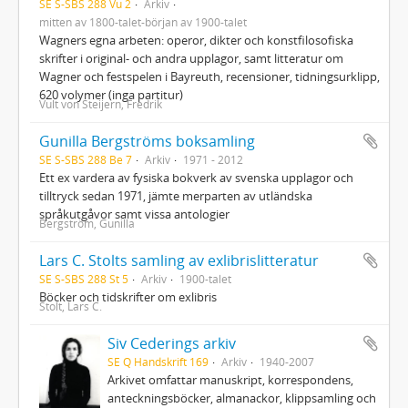
SE S-SBS 288 Vu 2
Arkiv
mitten av 1800-talet-början av 1900-talet
Wagners egna arbeten: operor, dikter och konstfilosofiska
skrifter i original- och andra upplagor, samt litteratur om
Wagner och festspelen i Bayreuth, recensioner, tidningsurklipp,
620 volymer (inga partitur)
Vult von Steijern, Fredrik
Gunilla Bergströms boksamling
SE S-SBS 288 Be 7
Arkiv
1971 - 2012
Ett ex vardera av fysiska bokverk av svenska upplagor och
tilltryck sedan 1971, jämte merparten av utländska
språkutgåvor samt vissa antologier
Bergström, Gunilla
Lars C. Stolts samling av exlibrislitteratur
SE S-SBS 288 St 5
Arkiv
1900-talet
Böcker och tidskrifter om exlibris
Stolt, Lars C.
Siv Cederings arkiv
SE Q Handskrift 169
Arkiv
1940-2007
Arkivet omfattar manuskript, korrespondens,
anteckningsböcker, almanackor, klippsamling och