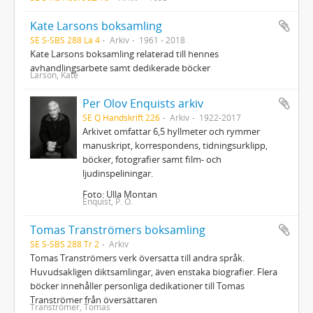
Kate Larsons boksamling
SE S-SBS 288 La 4
Arkiv
1961 - 2018
Kate Larsons boksamling relaterad till hennes
avhandlingsarbete samt dedikerade böcker
Larson, Kate
Per Olov Enquists arkiv
SE Q Handskrift 226
Arkiv
1922-2017
Arkivet omfattar 6,5 hyllmeter och rymmer
manuskript, korrespondens, tidningsurklipp,
böcker, fotografier samt film- och
ljudinspeliningar.
Foto: Ulla Montan
Enquist, P. O.
Tomas Tranströmers boksamling
SE S-SBS 288 Tr 2
Arkiv
Tomas Tranströmers verk översatta till andra språk.
Huvudsakligen diktsamlingar, även enstaka biografier. Flera
böcker innehåller personliga dedikationer till Tomas
Tranströmer från översättaren
Tranströmer, Tomas