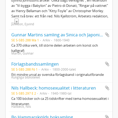
Eyvind Johnssons artikel "Olika slags verklighet", en recension
av "Vi bygga i Babylon" av Pietro di Donati, "Ringar på vattnet"
av Henry Bellaman och "Kitty Foyle" av Christopher Morley.
Samt två brev: ett från red. Nils Kjellström, Arbetets redaktion,
...
»
Johnson, Eyvind
Gunnar Martins samling av Sinica och Japonica
SE S-SBS 288 Ma 1
Arkiv
1600-1940
Ca 370 olika verk, till större delen arbeten om konst och
kalligrafi
Martin, Gunnar
Förlagsbandssamlingen
SE S-SBS 288 Fö 1
Arkiv
1800-2000-talet
Ett mindre urval av svenska förlagsband i originalutförande
Kungliga biblioteket
Nils Hallbeck: homosexualitet i litteraturen
SE S-SBS 297 E 2
Arkiv
1940-1980-tal
Ca 100 böcker och ca 25 tidskrifter med tema homosexualitet i
litteraturen
Hallbeck, Nils
Bo Hammarskjölds boksamling