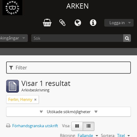
ARKEN
Logga in
ökingångar
Filter
Visar 1 resultat
Arkivbeskrivning
Ferlin, Henny
Utökade sökmöjligheter
Förhandsgranska utskrift
Visa:
Riktning:
Fallande
Sortera:
Titel