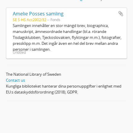
Amelie Posses samling
SE S-HS Acc2002/32
Fonds
Samlingen innehåller en stor mängd brev, biographica,
manuskript, ämnesordnade handlingar (bl.a. rörande
Tisdagsklubben, Tjeckoslovakien, flyktingar m.m.), fotografier,
pressklipp m.m. Det ingår även en hel del brev mellan andra
personer i samlingen.
Untitled
The National Library of Sweden
Contact us
Kungliga biblioteket hanterar dina personuppgifter i enlighet med
EU:s dataskyddsförordning (2018), GDPR.