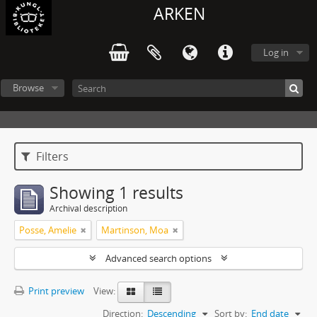
ARKEN
Log in
Browse
Filters
Showing 1 results
Archival description
Posse, Amelie
Martinson, Moa
Advanced search options
Print preview
View:
Direction:
Descending
Sort by:
End date