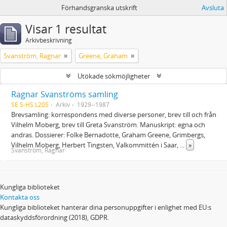
Förhandsgranska utskrift
Avsluta
Visar 1 resultat
Arkivbeskrivning
Svanström, Ragnar
Greene, Graham
Utökade sökmöjligheter
Ragnar Svanströms samling
SE S-HS L205
Arkiv
1929--1987
Brevsamling: korrespondens med diverse personer, brev till och från
Vilhelm Moberg, brev till Greta Svanström. Manuskript: egna och
andras. Dossierer: Folke Bernadotte, Graham Greene, Grimbergs,
Vilhelm Moberg, Herbert Tingsten, Valkommittén i Saar,
...
»
Svanström, Ragnar
Kungliga biblioteket
Kontakta oss
Kungliga biblioteket hanterar dina personuppgifter i enlighet med EU:s
dataskyddsförordning (2018), GDPR.