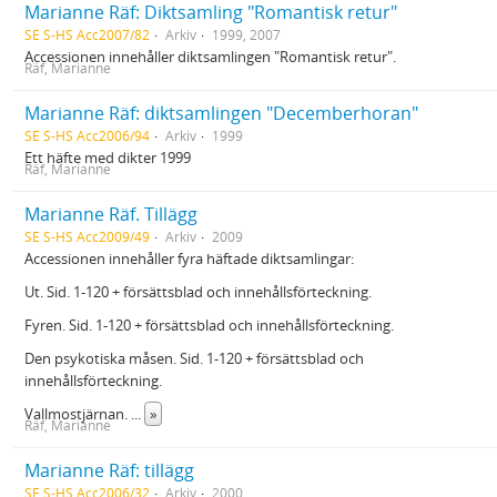
Marianne Räf: Diktsamling "Romantisk retur"
SE S-HS Acc2007/82
Arkiv
1999, 2007
Accessionen innehåller diktsamlingen "Romantisk retur".
Räf, Marianne
Marianne Räf: diktsamlingen "Decemberhoran"
SE S-HS Acc2006/94
Arkiv
1999
Ett häfte med dikter 1999
Räf, Marianne
Marianne Räf. Tillägg
SE S-HS Acc2009/49
Arkiv
2009
Accessionen innehåller fyra häftade diktsamlingar:
Ut. Sid. 1-120 + försättsblad och innehållsförteckning.
Fyren. Sid. 1-120 + försättsblad och innehållsförteckning.
Den psykotiska måsen. Sid. 1-120 + försättsblad och
innehållsförteckning.
Vallmostjärnan.
...
»
Räf, Marianne
Marianne Räf: tillägg
SE S-HS Acc2006/32
Arkiv
2000