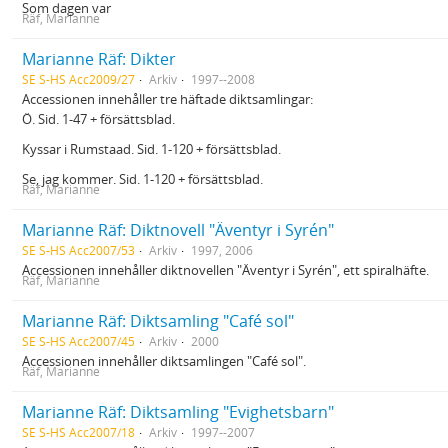
Som dagen var
Räf, Marianne
Marianne Räf: Dikter
SE S-HS Acc2009/27
Arkiv
1997--2008
Accessionen innehåller tre häftade diktsamlingar:
Ö. Sid. 1-47 + försättsblad.
Kyssar i Rumstaad. Sid. 1-120 + försättsblad.
Se, jag kommer. Sid. 1-120 + försättsblad.
Räf, Marianne
Marianne Räf: Diktnovell "Äventyr i Syrén"
SE S-HS Acc2007/53
Arkiv
1997, 2006
Accessionen innehåller diktnovellen "Äventyr i Syrén", ett spiralhäfte.
Räf, Marianne
Marianne Räf: Diktsamling "Café sol"
SE S-HS Acc2007/45
Arkiv
2000
Accessionen innehåller diktsamlingen "Café sol".
Räf, Marianne
Marianne Räf: Diktsamling "Evighetsbarn"
SE S-HS Acc2007/18
Arkiv
1997--2007