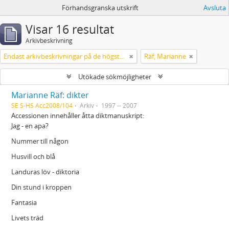
Förhandsgranska utskrift
Avsluta
Visar 16 resultat
Arkivbeskrivning
Endast arkivbeskrivningar på de högsta nivåerna
Räf, Marianne
Utökade sökmöjligheter
Marianne Räf: dikter
SE S-HS Acc2008/104
Arkiv
1997 -- 2007
Accessionen innehåller åtta diktmanuskript:
Jag - en apa?
Nummer till någon
Husvill och blå
Landuras löv - diktoria
Din stund i kroppen
Fantasia
Livets träd