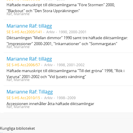
Häftade manuskript till diktsamlingarna "Före Stormen" 2000,
"Blackout" och "Den Stora Uppräkningen"
Räf, Marianne
Marianne Räf: tillägg
SE S-HS Acc2005/141
Arkiv
1990, 2000-2001
Diktsamlingen "Mellan dimmor" 1990 samt tre häftade diktsamlingar:
"Impressioner" 2000-2001, "Inkarnationer" och "Sommargatan"
Räf, Marianne
Marianne Räf: tillägg
SE S-HS Acc2006/57
Arkiv
1998, 2001-2002
Häftade manuskript till diktsamlingarna "Till det gröna" 1998, "Rök i
Varuna" 2001-2002 och "Vid ljusets vändning"
Räf, Marianne
Marianne Räf: Tillägg
SE S-HS Acc2010/15
Arkiv
1998--2009
Accessionen innehåller åtta häftade diktsamlingar
Räf, Marianne
Kungliga biblioteket