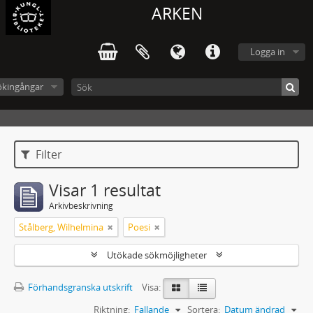
ARKEN
Logga in
ökingångar
Filter
Visar 1 resultat
Arkivbeskrivning
Stålberg, Wilhelmina
Poesi
Utökade sökmöjligheter
Förhandsgranska utskrift
Visa:
Riktning:
Fallande
Sortera:
Datum ändrad