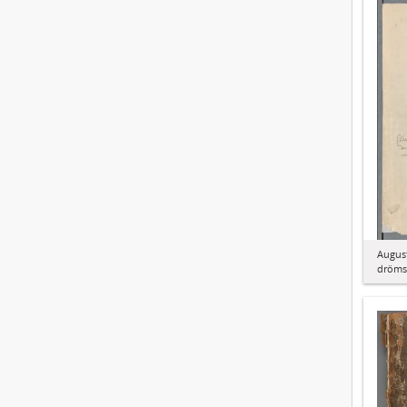
August
dröms