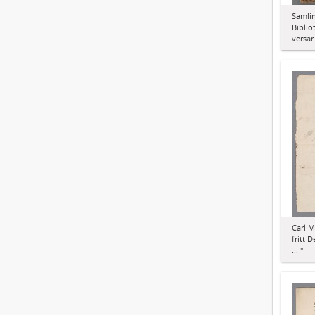
Samlin
Biblio
versar
Carl M
fritt 
... "