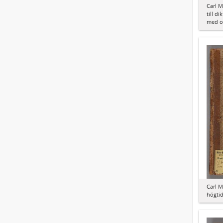
Carl M
till d
med or
Carl M
högti