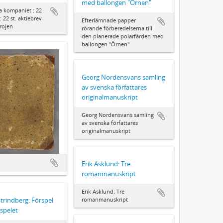
med ballongen "Örnen"
a kompaniet : 22
: 22 st. aktiebrev
Efterlämnade papper
trojen
rörande förberedelserna till
den planerade polarfärden med
ballongen "Örnen"
Georg Nordensvans samling
av svenska författares
originalmanuskript
Georg Nordensvans samling
av svenska författares
originalmanuskript
Erik Asklund: Tre
romanmanuskript
Erik Asklund: Tre
romanmanuskript
trindberg: Förspel
mspelet