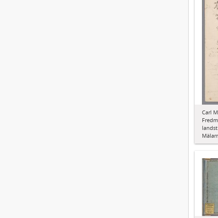
Carl M
Fredma
landst
Mälarn