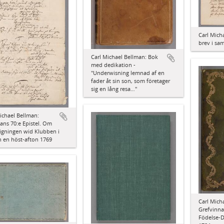
Carl Mich
brev i sam
Carl Michael Bellman: Bok
med dedikation -
"Underwisning lemnad af en
fader åt sin son, som företager
sig en lång resa…"
ichael Bellman:
ns 70:e Epistel. Om
igningen wid Klubben i
 en höst-afton 1769
Carl Micha
Grefvinna
Födelse-D