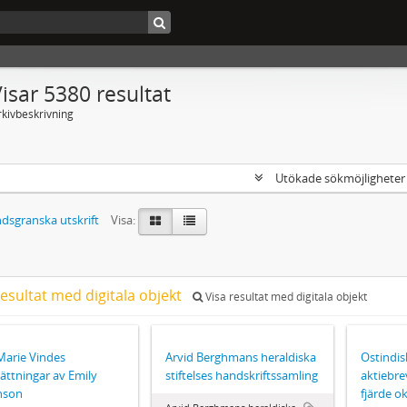
isar 5380 resultat
rkivbeskrivning
Utökade sökmöjlighete
dsgranska utskrift
Visa:
esultat med digitala objekt
Visa resultat med digitala objekt
arie Vindes
Arvid Berghmans heraldiska
Ostindis
ättningar av Emily
stiftelses handskriftssamling
aktiebrev
nson
fjärde o