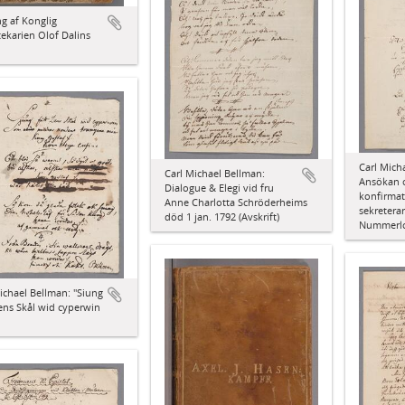
g af Konglig
tekarien Olof Dalins
Carl Mich
Carl Michael Bellman:
Ansökan
Dialogue & Elegi vid fru
konfirmat
Anne Charlotta Schröderheims
sekretera
död 1 jan. 1792 (Avskrift)
Nummerlo
ichael Bellman: "Siung
Dens Skål wid cyperwin