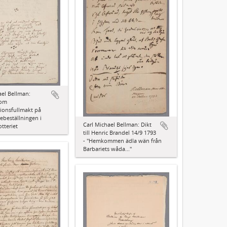
ael Bellman:
 om
ionsfullmakt på
rebeställningen i
Carl Michael Bellman: Dikt
tteriet
till Henric Brandel 14/9 1793
- "Hemkommen ädla wän från
Barbariets wåda..."