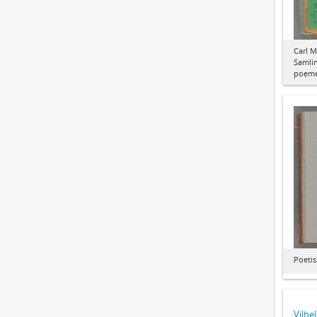
Carl M
Samlin
poem
Poetis
Vilhe