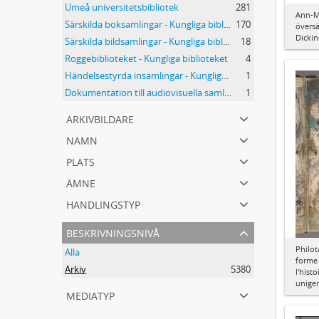
Umeå universitetsbibliotek
281
Ann-M
Särskilda boksamlingar - Kungliga biblioteket
170
översä
Dicki
Särskilda bildsamlingar - Kungliga biblioteket
18
Roggebiblioteket - Kungliga biblioteket
4
Händelsestyrda insamlingar - Kungliga biblioteket
1
Dokumentation till audiovisuella samlingar - Kungliga biblioteket
1
arkivbildare
namn
plats
ämne
handlingstyp
beskrivningsnivå
Philo
Alla
forme 
Arkiv
5380
l'hist
unigen
mediatyp