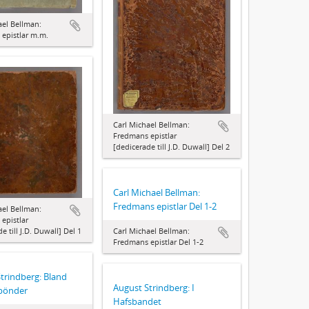
ael Bellman:
epistlar m.m.
Carl Michael Bellman:
Fredmans epistlar
[dedicerade till J.D. Duwall] Del 2
Carl Michael Bellman:
Fredmans epistlar Del 1-2
ael Bellman:
epistlar
Carl Michael Bellman:
e till J.D. Duwall] Del 1
Fredmans epistlar Del 1-2
trindberg: Bland
August Strindberg: I
 bönder
Hafsbandet