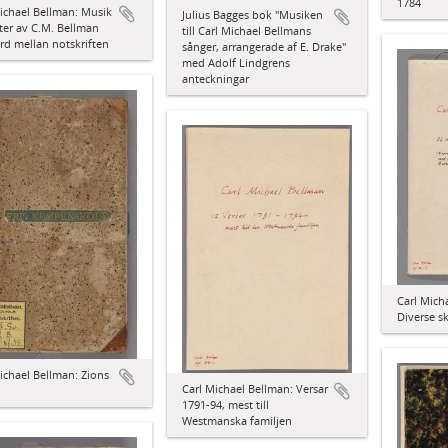
1784
ichael Bellman: Musik
Julius Bagges bok "Musiken
ikter av C.M. Bellman
till Carl Michael Bellmans
d mellan notskriften
sånger, arrangerade af E. Drake"
med Adolf Lindgrens
anteckningar
Carl Mich
Diverse sk
ichael Bellman: Zions
Carl Michael Bellman: Versar
d
1791-94, mest till
Westmanska familjen