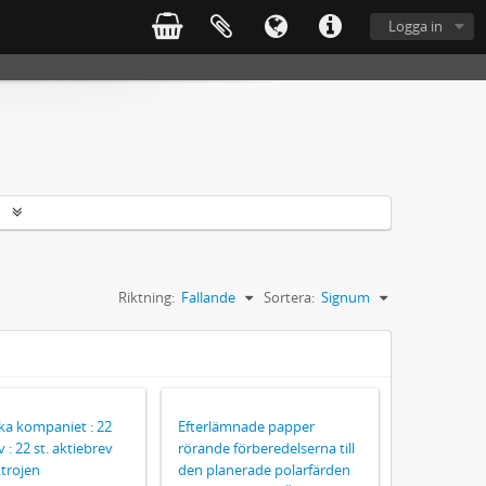
Logga in
r
Riktning:
Fallande
Sortera:
Signum
ka kompaniet : 22
Efterlämnade papper
 : 22 st. aktiebrev
rörande förberedelserna till
ktrojen
den planerade polarfärden