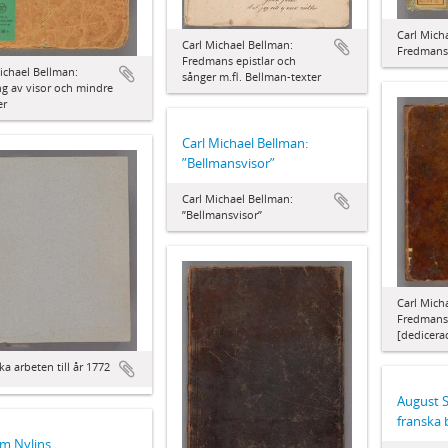
Carl Mich
Carl Michael Bellman:
Fredmans 
Fredmans epistlar och
ichael Bellman:
sånger m.fl. Bellman-texter
g av visor och mindre
er
Carl Michael Bellman:
”Bellmansvisor”
Carl Michael Bellman:
”Bellmansvisor”
Carl Mich
Fredmans 
[dedicerad
ka arbeten till år 1772
August S
franska
lm Nylins