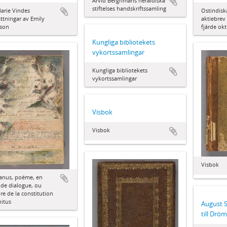
Arvid Berghmans heraldiska
stiftelses handskriftssamling
arie Vindes
Ostindisk
ttningar av Emily
aktiebrev 
nson
fjärde ok
Kungliga bibliotekets
vykortssamlingar
Kungliga bibliotekets
vykortssamlingar
Visbok
Visbok
Visbok
tanus, poëme, en
de dialogue, ou
oire de la constitution
itus
August S
till Drö