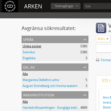
ARKEN
Sökingångar
V
Avgränsa sökresultatet:
A
språk
Arkiv
Unika poster
5380
Svenska
5380
Engelska
3
Förhan
del av
Alla
Margareta Dellefors arkiv
5
372 r
August Strindberg och Intima teatern
3
arkivinstitution
Ann-M
Alla
övers
Dicki
Handskriftssamlingen - Kungliga biblioteket
4889