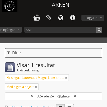
ARKEN
Logga in
ökingångar
Filter
Visar 1 resultat
Arkivbeskrivning
Helsingus, Laurentius Magni: Liber antiphonarius
Med digitala objekt
Utökade sökmöjligheter