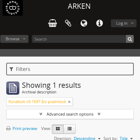
ARKEN
Log in
Browse
Filters
Showing 1 results
Archival description
Koralbok till 1697 års psalmbok
Advanced search options
Print preview
View:
Direction:
Descending
Sort by:
Title