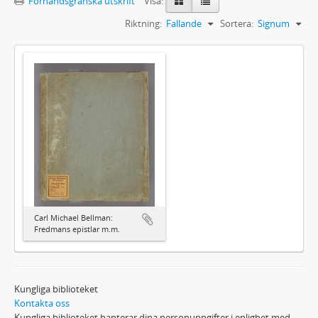
Förhandsgranska utskrift
Visa:
Riktning:
Fallande
Sortera:
Signum
Carl Michael Bellman:
Fredmans epistlar m.m.
Kungliga biblioteket
Kontakta oss
Kungliga biblioteket hanterar dina personuppgifter i enlighet med