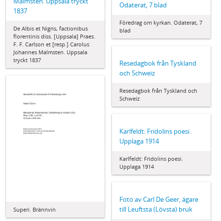
Malmsten. Uppsala tryckt
Odaterat, 7 blad
1837
Föredrag om kyrkan. Odaterat, 7
De Albis et Nigris, factionibus
blad
florentinis diss. [Uppsala] Praes.
F. F. Carlson et [resp.] Carolus
Johannes Malmsten. Uppsala
tryckt 1837
Resedagbok från Tyskland
och Schweiz
Resedagbok från Tyskland och
Schweiz
Karlfeldt: Fridolins poesi.
Upplaga 1914
Karlfeldt: Fridolins poesi.
Upplaga 1914
Foto av Carl De Geer, ägare
till Leuftsta (Lövsta) bruk
Superi. Brännvin