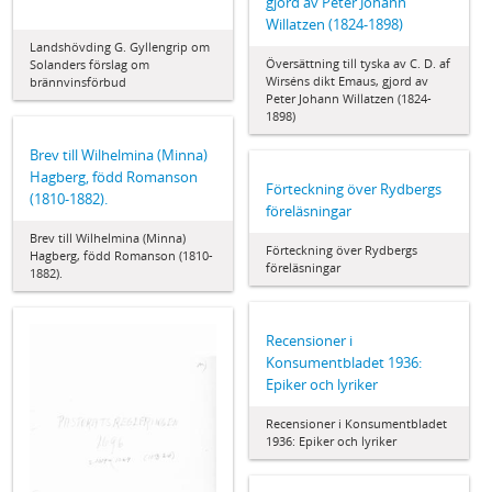
gjord av Peter Johann
Willatzen (1824-1898)
Landshövding G. Gyllengrip om
Översättning till tyska av C. D. af
Solanders förslag om
Wirséns dikt Emaus, gjord av
brännvinsförbud
Peter Johann Willatzen (1824-
1898)
Brev till Wilhelmina (Minna)
Hagberg, född Romanson
Förteckning över Rydbergs
(1810-1882).
föreläsningar
Brev till Wilhelmina (Minna)
Förteckning över Rydbergs
Hagberg, född Romanson (1810-
föreläsningar
1882).
Recensioner i
Konsumentbladet 1936:
Epiker och lyriker
Recensioner i Konsumentbladet
1936: Epiker och lyriker