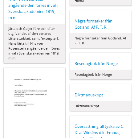
Hilma
angående den förres inval i
Svenska akademien 1819,
m.m.
Några fornsaker från
Gotland. Af F. T. R.
Järta och Geijer före och efter
utgifvandet af den senares
Några fornsaker från Gotland. Af
Litteraturblad, samt [excerpter]:
F. T. R.
Hans Järta till Nils von
Rosenstein angående den förres
inval i Svenska akademien 1819,
m.m.
Resedagbok från Norge
Resedagbok från Norge
Diktmanuskript
Diktmanuskript
Översättning till tyska av C.
D. af Wirséns dikt Emaus,