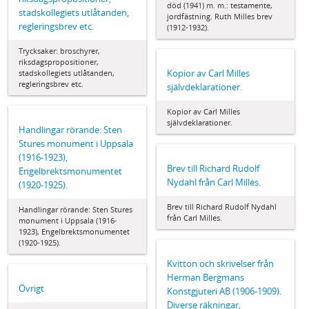
död (1941) m. m.: testamente,
stadskollegiets utlåtanden,
jordfästning. Ruth Milles brev
regleringsbrev etc.
(1912-1932).
Trycksaker: broschyrer,
riksdagspropositioner,
Kopior av Carl Milles
stadskollegiets utlåtanden,
regleringsbrev etc.
självdeklarationer.
Kopior av Carl Milles
självdeklarationer.
Handlingar rörande: Sten
Stures monument i Uppsala
(1916-1923),
Brev till Richard Rudolf
Engelbrektsmonumentet
Nydahl från Carl Milles.
(1920-1925).
Brev till Richard Rudolf Nydahl
Handlingar rörande: Sten Stures
från Carl Milles.
monument i Uppsala (1916-
1923), Engelbrektsmonumentet
(1920-1925).
Kvitton och skrivelser från
Herman Bergmans
Övrigt
Konstgjuteri AB (1906-1909).
Diverse räkningar,