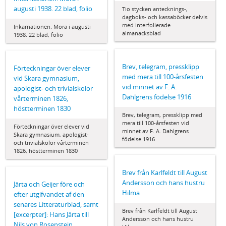
augusti 1938. 22 blad, folio
Tio stycken antecknings-,
dagboks- och kassaböcker delvis
med interfolierade
Inkarnationen. Mora i augusti
almanacksblad
1938. 22 blad, folio
Brev, telegram, pressklipp
Förteckningar över elever
med mera till 100-årsfesten
vid Skara gymnasium,
vid minnet av F. A.
apologist- och trivialskolor
Dahlgrens födelse 1916
vårterminen 1826,
höstterminen 1830
Brev, telegram, pressklipp med
mera till 100-årsfesten vid
Förteckningar över elever vid
minnet av F. A. Dahlgrens
Skara gymnasium, apologist-
födelse 1916
och trivialskolor vårterminen
1826, höstterminen 1830
Brev från Karlfeldt till August
Andersson och hans hustru
Järta och Geijer före och
Hilma
efter utgifvandet af den
senares Litteraturblad, samt
Brev från Karlfeldt till August
[excerpter]: Hans Järta till
Andersson och hans hustru
Nils von Rosenstein