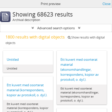
Print preview
Close
Showing 68623 results
Archival description
Advanced search options
1800 results with digital objects
Show results with digital
objects
Untitled
Ett kuvert med osorterat
material
Untitled
(ekonomihandlingar,
korrespondens, kopior av
protokoll, o. dyl.).
Ett kuvert med osorterat
Ett kuvert med osorterat
material (korrespondens,
material (ekonomihandlingar,
kopior av protokoll, o. dyl.).
korrespondens, kopior av
protokoll, o. dyl.).
Ett kuvert med osorterat
material (korrespondens, kopior
av protokoll, o. dyl.).