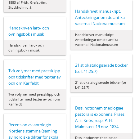
1883 af Frith. Grafström.
Stockholm u.å.
Handskrivet manuskript:
Anteckningar om de antika
vaserna i Nationalmuseum
Handskriven läro- och
övningsbok i musik
Handskrivet manuskript:
Anteckningar om de antika
vaserna i Nationalmuseum
Handskriven läro- och
övningsbok i musik
21 st okatalogiserade böcker
Två volymer med pressklipp
(se L41:25:7)
och tidskrifter med texter av
21 st okatalogiserade böcker (se
och om Karlfeldt
L41:25:7)
Två volymer med pressklipp och
tidskrifter med texter av och om
Karlfeldt
Diss. notionem theologiae
pastoralis exponens. Praes.
A. E. Knös, resp. P. H.
Recension av antologin
Malmsten. 19 nov. 1834
Nordens stämma (samling
av nordiska dikter för skola
Diss. notionem theologiae