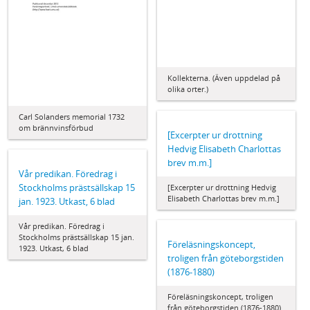
Kollekterna. (Även uppdelad på
olika orter.)
Carl Solanders memorial 1732
om brännvinsförbud
[Excerpter ur drottning
Hedvig Elisabeth Charlottas
brev m.m.]
Vår predikan. Föredrag i
Stockholms prästsällskap 15
[Excerpter ur drottning Hedvig
Elisabeth Charlottas brev m.m.]
jan. 1923. Utkast, 6 blad
Vår predikan. Föredrag i
Stockholms prästsällskap 15 jan.
Föreläsningskoncept,
1923. Utkast, 6 blad
troligen från göteborgstiden
(1876-1880)
Föreläsningskoncept, troligen
från göteborgstiden (1876-1880)