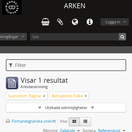
ARKEN
Logga in
ökingångar
Filter
Visar 1 resultat
Arkivbeskrivning
Svanström, Ragnar
Bernadotte, Folke
Utökade sökmöjligheter
Förhandsgranska utskrift
Visa:
Riktning:
Fallande
Sortera:
Referenskod