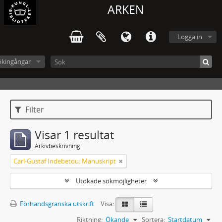
ARKEN
Logga in
ökingångar
Filter
Visar 1 resultat
Arkivbeskrivning
Carl-Gustaf Indebetou: Manuskript
Utökade sökmöjligheter
Förhandsgranska utskrift
Visa:
Riktning:
Ökande
Sortera:
Startdatum