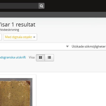
isar 1 resultat
rkivbeskrivning
Med digitala objekt
Utökade sökmöjlighete
dsgranska utskrift
Visa: