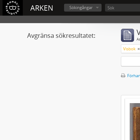
ARKEN
Sökingångar
V
Avgränsa sökresultatet:
A
Visbok
Förhan