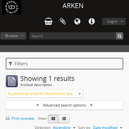
ARKEN
Log in
Browse
Filters
Showing 1 results
Archival description
Accessionsjournal för Stockholms läsesalong
Advanced search options
Print preview
View:
Direction:
Ascending
Sort by:
Date modified