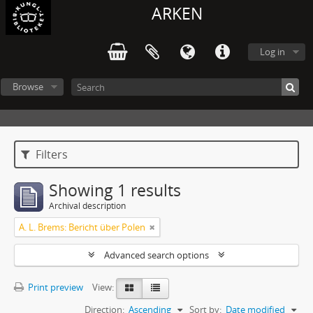
ARKEN
Log in
Browse
Filters
Showing 1 results
Archival description
A. L. Brems: Bericht über Polen
Advanced search options
Print preview
View:
Direction:
Ascending
Sort by:
Date modified