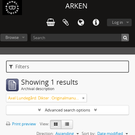
ARKEN
Log in
Browse
Filters
Showing 1 results
Archival description
Axel Lundegård: Dikter : Originalmanuskript
Advanced search options
Print preview
View:
Direction:
Ascending
Sort by:
Date modified