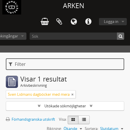
ARKEN
Logga in
ökingångar
Filter
Visar 1 resultat
Arkivbeskrivning
Sven Lidmans dagböcker med mera
Utökade sökmöjligheter
Förhandsgranska utskrift
Visa:
Riktning:
Ökande
Sortera:
Slutdatum