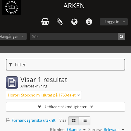
ARKEN
Logga in
ökingångar
Filter
Visar 1 resultat
Arkivbeskrivning
Horor i Stockholm i slutet på 1760-talet
Utökade sökmöjligheter
Förhandsgranska utskrift
Visa:
Riktning:
Ökande
Sortera:
Relevans