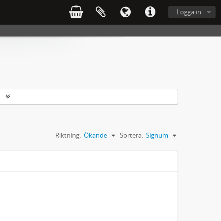
Logga in
r
Riktning:
Ökande
Sortera:
Signum