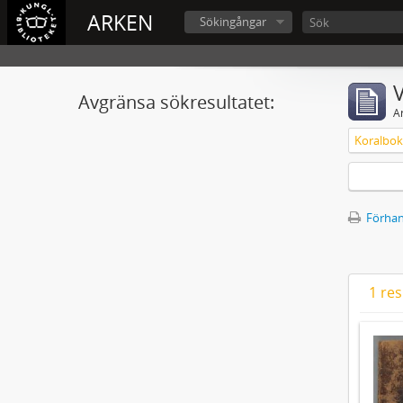
ARKEN
Sökingångar
V
Avgränsa sökresultatet:
A
Koralbok 
Förhan
1 res