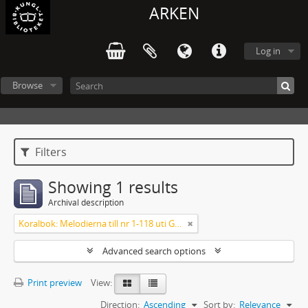
ARKEN
Log in
Browse
Filters
Showing 1 results
Archival description
Koralbok: Melodierna till nr 1-118 uti Gamla Psalmboken, enstämmigt satta
Advanced search options
Print preview
View:
Direction:
Ascending
Sort by:
Relevance