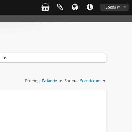
Logga in
r
Riktning:
Fallande
Sortera:
Startdatum