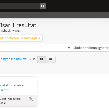
isar 1 resultat
rkivbeskrivning
taf Indebetou: Manuskript
Utökade sökmöjlighete
dsgranska utskrift
Visa:
Gustaf Indebetou:
skript
ustaf Indebetou:
kript