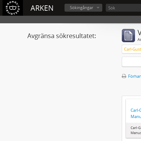
ARKEN
Sökingångar
V
Avgränsa sökresultatet:
A
Carl-Gus
Förhan
Carl-
Manu
Carl-G
Manus