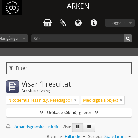
ARKEN
Logga in
ökingångar
Filter
Visar 1 resultat
Arkivbeskrivning
Nicodemus Tessin d.y: Resedagbok
Med digitala objekt
Utökade sökmöjligheter
Förhandsgranska utskrift
Visa:
Riktning:
Fallande
Sortera:
Startdatum