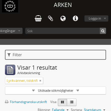
ARKEN
Logga in
ökingångar
Filter
Visar 1 resultat
Arkivbeskrivning
Lyrikvännen, tidskrift
Utökade sökmöjligheter
Förhandsgranska utskrift
Visa:
Riktning:
Fallande
Sortera:
Startdatum