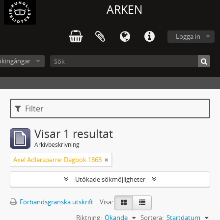
ARKEN
Logga in
ökingångar
Filter
Visar 1 resultat
Arkivbeskrivning
Axel Adlersparre: Dagbok 1868
Utökade sökmöjligheter
Förhandsgranska utskrift
Visa:
Riktning:
Ökande
Sortera:
Startdatum