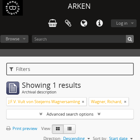
ARKEN
Log in
Browse
Filters
Showing 1 results
Archival description
J.F.V. Vult von Steijerns Wagnersamling
Wagner, Richard,
Advanced search options
Print preview
View:
Direction:
Descending
Sort by:
Start date