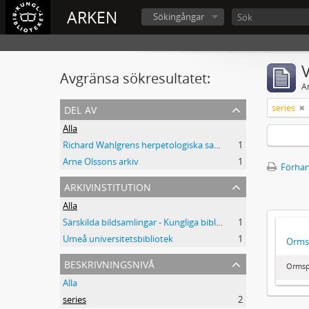
ARKEN
Sökingångar
V
Avgränsa sökresultatet:
A
del av
series
Alla
Richard Wahlgrens herpetologiska samling
1
Arne Olssons arkiv
1
Förhan
arkivinstitution
Alla
Särskilda bildsamlingar - Kungliga biblioteket
1
Umeå universitetsbibliotek
1
Orms
beskrivningsnivå
Ormsp
Alla
series
2