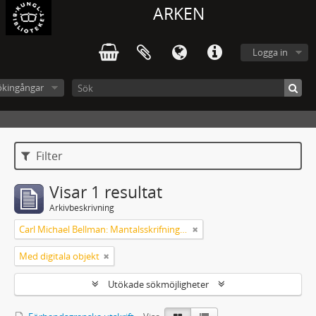
ARKEN
Logga in
ökingångar
Filter
Visar 1 resultat
Arkivbeskrivning
Carl Michael Bellman: Mantalsskrifningen
Med digitala objekt
Utökade sökmöjligheter