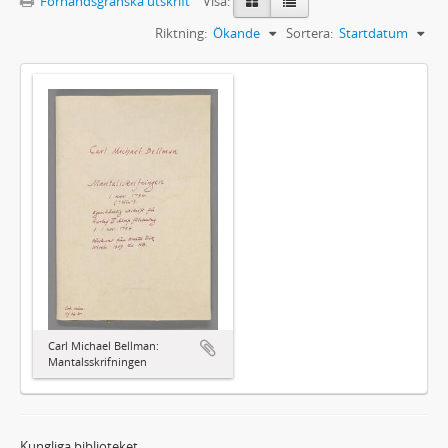
Förhandsgranska utskrift
Visa:
Riktning:
Ökande
Sortera:
Startdatum
Carl Michael Bellman:
Mantalsskrifningen
Kungliga biblioteket